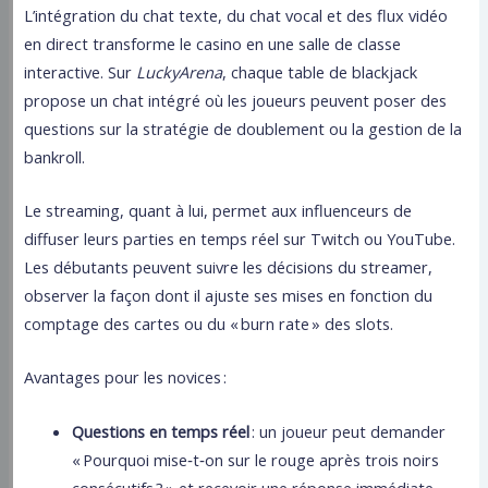
L’intégration du chat texte, du chat vocal et des flux vidéo
en direct transforme le casino en une salle de classe
interactive. Sur
LuckyArena
, chaque table de blackjack
propose un chat intégré où les joueurs peuvent poser des
questions sur la stratégie de doublement ou la gestion de la
bankroll.
Le streaming, quant à lui, permet aux influenceurs de
diffuser leurs parties en temps réel sur Twitch ou YouTube.
Les débutants peuvent suivre les décisions du streamer,
observer la façon dont il ajuste ses mises en fonction du
comptage des cartes ou du « burn rate » des slots.
Avantages pour les novices :
Questions en temps réel
: un joueur peut demander
« Pourquoi mise‑t‑on sur le rouge après trois noirs
consécutifs ? » et recevoir une réponse immédiate.