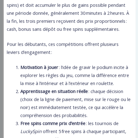
spins) et doit accumuler le plus de gains possible pendant
une période donnée, généralement 30 minutes à 2 heures. À
la fin, les trois premiers reçoivent des prix proportionnels :
cash, bonus sans dépôt ou free spins supplémentaires.
Pour les débutants, ces compétitions offrent plusieurs
leviers d’engagement :
Motivation à jouer
: l’idée de gravir le podium incite à
explorer les règles du jeu, comme la différence entre
la mise à l’intérieur et à l’extérieur en roulette.
Apprentissage en situation réelle
: chaque décision
(choix de la ligne de paiement, mise sur le rouge ou le
noir) est immédiatement testée, ce qui accélère la
compréhension des probabilités.
Free spins comme prix d’entrée
: les tournois de
LuckySpin
offrent 5 free spins à chaque participant,