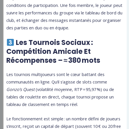
conditions de participation. Une fois membre, le joueur peut
suivre les performances du groupe via le tableau de bord du
club, et échanger des messages instantanés pour organiser
des parties en duo ou en équipe.
Les Tournois Sociaux :
Compétition Amicale Et
Récompenses – ≈ 380 Mots
Les tournois multijoueurs sont le cœur battant des
communautés en ligne. Qu’il s’agisse de slots comme
Gonzo’s Quest
(volatilité moyenne, RTP = 95,97 %) ou de
tables de roulette en direct, chaque tournoi propose un
tableau de classement en temps réel.
Le fonctionnement est simple : un nombre défini de joueurs
s’inscrit, reçoit un capital de départ (souvent 10 € ou 20 free