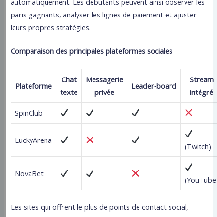
automatiquement. Les débutants peuvent ainsi observer les
paris gagnants, analyser les lignes de paiement et ajuster
leurs propres stratégies.
Comparaison des principales plateformes sociales
Chat
Messagerie
Stream
Plateforme
Leader‑board
texte
privée
intégré
SpinClub
LuckyArena
(Twitch)
NovaBet
(YouTube
Les sites qui offrent le plus de points de contact social,