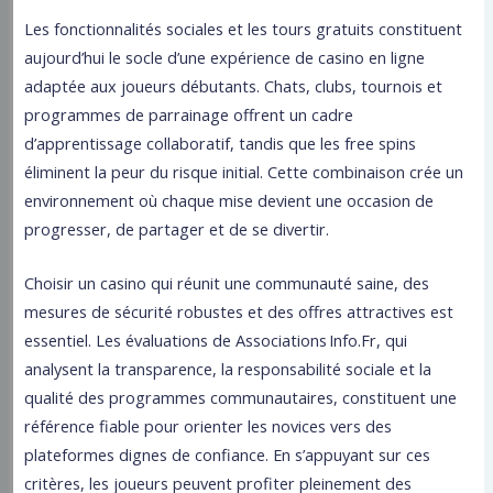
Les fonctionnalités sociales et les tours gratuits constituent
aujourd’hui le socle d’une expérience de casino en ligne
adaptée aux joueurs débutants. Chats, clubs, tournois et
programmes de parrainage offrent un cadre
d’apprentissage collaboratif, tandis que les free spins
éliminent la peur du risque initial. Cette combinaison crée un
environnement où chaque mise devient une occasion de
progresser, de partager et de se divertir.
Choisir un casino qui réunit une communauté saine, des
mesures de sécurité robustes et des offres attractives est
essentiel. Les évaluations de Associations Info.Fr, qui
analysent la transparence, la responsabilité sociale et la
qualité des programmes communautaires, constituent une
référence fiable pour orienter les novices vers des
plateformes dignes de confiance. En s’appuyant sur ces
critères, les joueurs peuvent profiter pleinement des