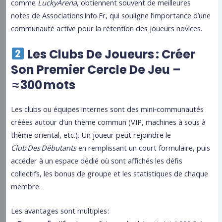
comme
LuckyArena
, obtiennent souvent de meilleures
notes de Associations Info.Fr, qui souligne l’importance d’une
communauté active pour la rétention des joueurs novices.
Les Clubs De Joueurs : Créer
Son Premier Cercle De Jeu –
≈ 300 Mots
Les clubs ou équipes internes sont des mini‑communautés
créées autour d’un thème commun (VIP, machines à sous à
thème oriental, etc.). Un joueur peut rejoindre le
Club Des Débutants
en remplissant un court formulaire, puis
accéder à un espace dédié où sont affichés les défis
collectifs, les bonus de groupe et les statistiques de chaque
membre.
Les avantages sont multiples :