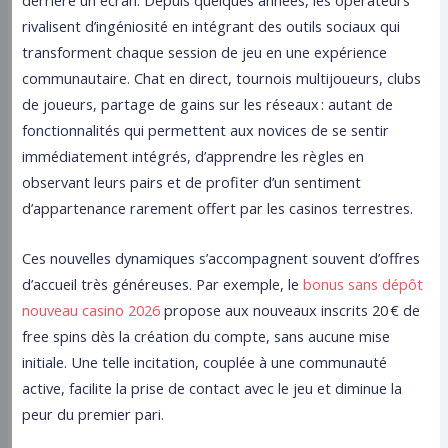
derrière un écran. Depuis quelques années, les opérateurs
rivalisent d’ingéniosité en intégrant des outils sociaux qui
transforment chaque session de jeu en une expérience
communautaire. Chat en direct, tournois multijoueurs, clubs
de joueurs, partage de gains sur les réseaux : autant de
fonctionnalités qui permettent aux novices de se sentir
immédiatement intégrés, d’apprendre les règles en
observant leurs pairs et de profiter d’un sentiment
d’appartenance rarement offert par les casinos terrestres.
Ces nouvelles dynamiques s’accompagnent souvent d’offres
d’accueil très généreuses. Par exemple, le
bonus sans dépôt
nouveau casino 2026
propose aux nouveaux inscrits 20 € de
free spins dès la création du compte, sans aucune mise
initiale. Une telle incitation, couplée à une communauté
active, facilite la prise de contact avec le jeu et diminue la
peur du premier pari.