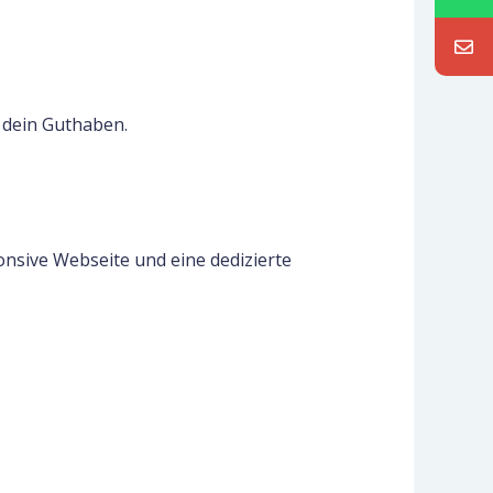
r dein Guthaben.
nsive Webseite und eine dedizierte