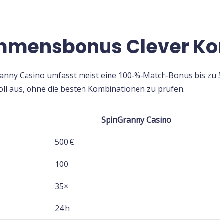
ommensbonus Clever K
y Casino umfasst meist eine 100‑%‑Match‑Bonus bis zu 500
ll aus, ohne die besten Kombinationen zu prüfen.
SpinGranny Casino
500 €
100
35×
24 h