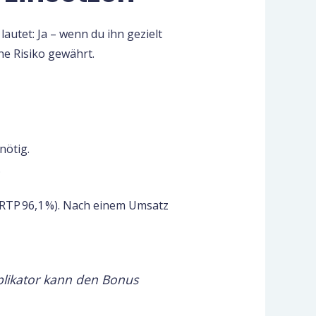
lautet: Ja – wenn du ihn gezielt
ne Risiko gewährt.
nötig.
.
RTP 96,1 %). Nach einem Umsatz
plikator kann den Bonus