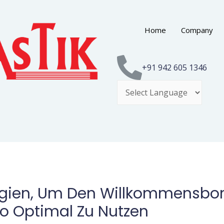
Home
Company
+91 942 605 1346
egien, Um Den Willkommensbon
o Optimal Zu Nutzen