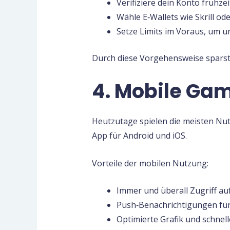
Verifiziere dein Konto frühze
Wähle E‑Wallets wie Skrill od
Setze Limits im Voraus, um 
Durch diese Vorgehensweise sparst 
4. Mobile Ga
Heutzutage spielen die meisten Nut
App für Android und iOS.
Vorteile der mobilen Nutzung:
Immer und überall Zugriff a
Push‑Benachrichtigungen für
Optimierte Grafik und schnell