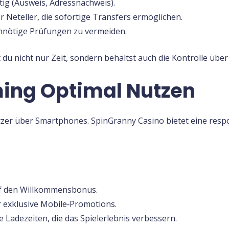
itig (Ausweis, Adressnachweis).
er Neteller, die sofortige Transfers ermöglichen.
unnötige Prüfungen zu vermeiden.
du nicht nur Zeit, sondern behältst auch die Kontrolle übe
ming Optimal Nutzen
zer über Smartphones. SpinGranny Casino bietet eine respo
uf den Willkommensbonus.
 exklusive Mobile‑Promotions.
e Ladezeiten, die das Spielerlebnis verbessern.