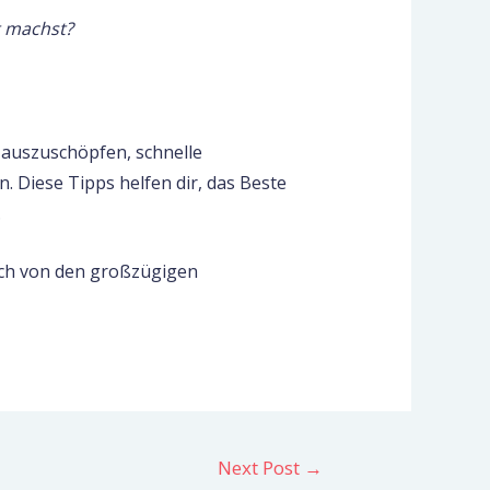
t machst?
 auszuschöpfen, schnelle
 Diese Tipps helfen dir, das Beste
.
ich von den großzügigen
Next Post
→