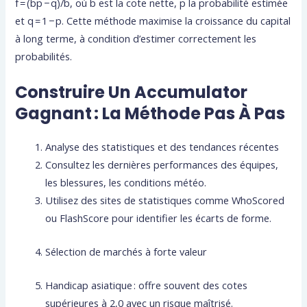
f = (bp − q)/b, où b est la cote nette, p la probabilité estimée
et q = 1 − p. Cette méthode maximise la croissance du capital
à long terme, à condition d’estimer correctement les
probabilités.
Construire Un Accumulator
Gagnant : La Méthode Pas À Pas
Analyse des statistiques et des tendances récentes
Consultez les dernières performances des équipes,
les blessures, les conditions météo.
Utilisez des sites de statistiques comme WhoScored
ou FlashScore pour identifier les écarts de forme.
Sélection de marchés à forte valeur
Handicap asiatique : offre souvent des cotes
supérieures à 2,0 avec un risque maîtrisé.