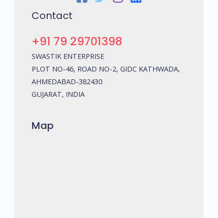
Contact
+91 79 29701398
SWASTIK ENTERPRISE
PLOT NO-46, ROAD NO-2, GIDC KATHWADA,
AHMEDABAD-382430
GUJARAT, INDIA
Map