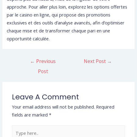
approche. Pour aller plus loin, explorez les options offertes
par le casino en ligne, qui propose des promotions
exclusives et des outils d’analyse avancés, afin d’optimiser
chaque mise et de transformer chaque pari en une
opportunité calculée.
←
Previous
Next Post
→
Post
Leave A Comment
Your email address will not be published.
Required
fields are marked
*