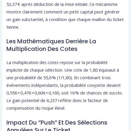
52,37 € après déduction de la mise initiale. Ce mécanisme
montre clairement comment un petit capital peut générer
un gain substantiel, à condition que chaque maillon du ticket
tienne.
Les Mathématiques Derrière La
Multiplication Des Cotes
La multiplication des cotes repose sur la probabilité
implicite de chaque sélection. Une cote de 1,80 équivaut à
une probabilité de 55,6 % (1/1,80). En combinant trois
événements indépendants, la probabilité conjointe devient
0,556 × 0,476 × 0,606 ≈ 0,160, soit 16 % de chances de succès.
Le gain potentiel de 6,237 reflète donc le facteur de
compensation du risque élevé.
Impact Du “push” Et Des Sélections
Annulées Sur Le Ticket