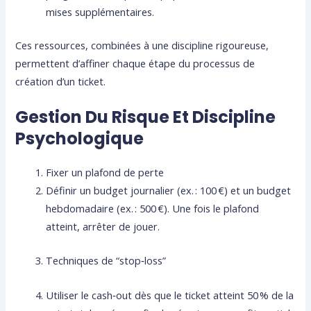
mises supplémentaires.
Ces ressources, combinées à une discipline rigoureuse,
permettent d’affiner chaque étape du processus de
création d’un ticket.
Gestion Du Risque Et Discipline
Psychologique
Fixer un plafond de perte
Définir un budget journalier (ex. : 100 €) et un budget
hebdomadaire (ex. : 500 €). Une fois le plafond
atteint, arrêter de jouer.
Techniques de “stop‑loss”
Utiliser le cash‑out dès que le ticket atteint 50 % de la