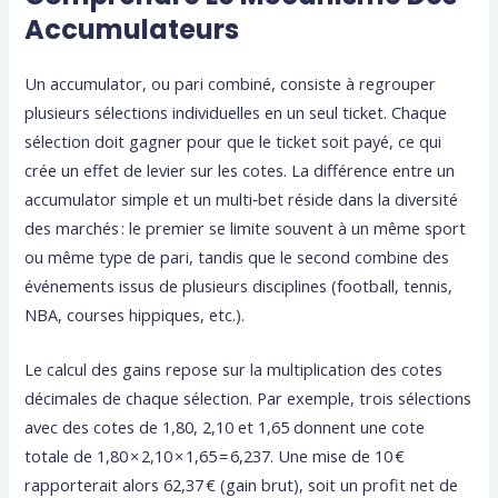
Accumulateurs
Un accumulator, ou pari combiné, consiste à regrouper
plusieurs sélections individuelles en un seul ticket. Chaque
sélection doit gagner pour que le ticket soit payé, ce qui
crée un effet de levier sur les cotes. La différence entre un
accumulator simple et un multi‑bet réside dans la diversité
des marchés : le premier se limite souvent à un même sport
ou même type de pari, tandis que le second combine des
événements issus de plusieurs disciplines (football, tennis,
NBA, courses hippiques, etc.).
Le calcul des gains repose sur la multiplication des cotes
décimales de chaque sélection. Par exemple, trois sélections
avec des cotes de 1,80, 2,10 et 1,65 donnent une cote
totale de 1,80 × 2,10 × 1,65 = 6,237. Une mise de 10 €
rapporterait alors 62,37 € (gain brut), soit un profit net de