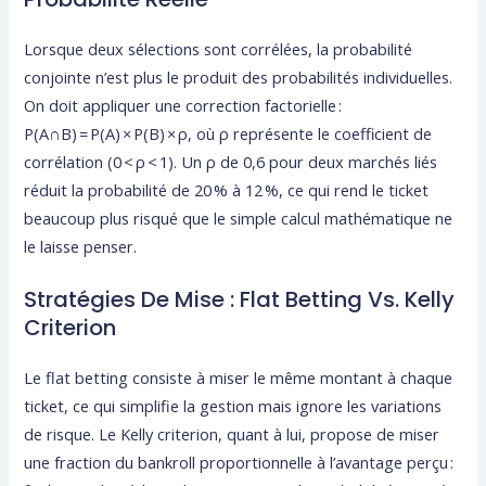
Lorsque deux sélections sont corrélées, la probabilité
conjointe n’est plus le produit des probabilités individuelles.
On doit appliquer une correction factorielle :
P(A∩B) = P(A) × P(B) × ρ, où ρ représente le coefficient de
corrélation (0 < ρ < 1). Un ρ de 0,6 pour deux marchés liés
réduit la probabilité de 20 % à 12 %, ce qui rend le ticket
beaucoup plus risqué que le simple calcul mathématique ne
le laisse penser.
Stratégies De Mise : Flat Betting Vs. Kelly
Criterion
Le flat betting consiste à miser le même montant à chaque
ticket, ce qui simplifie la gestion mais ignore les variations
de risque. Le Kelly criterion, quant à lui, propose de miser
une fraction du bankroll proportionnelle à l’avantage perçu :