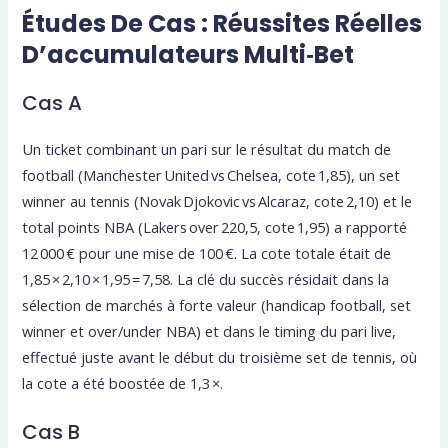
Études De Cas : Réussites Réelles
D’accumulateurs Multi‑bet
Cas A
Un ticket combinant un pari sur le résultat du match de
football (Manchester United vs Chelsea, cote 1,85), un set
winner au tennis (Novak Djokovic vs Alcaraz, cote 2,10) et le
total points NBA (Lakers over 220,5, cote 1,95) a rapporté
12 000 € pour une mise de 100 €. La cote totale était de
1,85 × 2,10 × 1,95 = 7,58. La clé du succès résidait dans la
sélection de marchés à forte valeur (handicap football, set
winner et over/under NBA) et dans le timing du pari live,
effectué juste avant le début du troisième set de tennis, où
la cote a été boostée de 1,3 ×.
Cas B