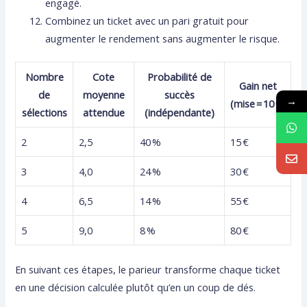
engagé.
Combinez un ticket avec un pari gratuit pour
augmenter le rendement sans augmenter le risque.
Nombre
Cote
Probabilité de
Gain net
de
moyenne
succès
→
(mise = 10 €)
sélections
attendue
(indépendante)
2
2,5
40 %
15 €
3
4,0
24 %
30 €
4
6,5
14 %
55 €
5
9,0
8 %
80 €
En suivant ces étapes, le parieur transforme chaque ticket
en une décision calculée plutôt qu’en un coup de dés.