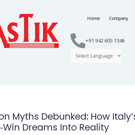
Home
Company
+91 942 605 1346
ion Myths Debunked: How Italy’
g‑Win Dreams Into Reality