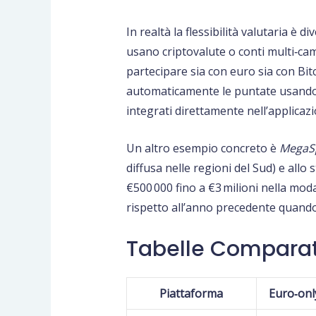
In realtà la flessibilità valutaria è 
usano criptovalute o conti multi‑cam
partecipare sia con euro sia con Bit
automaticamente le puntate usando 
integrati direttamente nell’applicaz
Un altro esempio concreto è
MegaSp
diffusa nelle regioni del Sud) e all
€500 000 fino a €3 milioni nella moda
rispetto all’anno precedente quando
Tabelle Comparati
Piattaforma
Euro‑onl