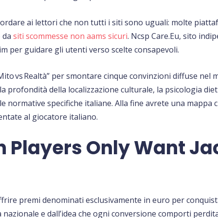
rdare ai lettori che non tutti i siti sono uguali: molte pia
o da
siti scommesse non aams sicuri
. Ncsp Care.Eu, sito indi
m per guidare gli utenti verso scelte consapevoli.
Mito vs Realtà” per smontare cinque convinzioni diffuse nel m
a profondità della localizzazione culturale, la psicologia die
lle normative specifiche italiane. Alla fine avrete una mappa
ntate al giocatore italiano.
an Players Only Want Ja
ffrire premi denominati esclusivamente in euro per conquista
a nazionale e dall’idea che ogni conversione comporti perdita