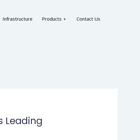
Infrastructure
Products
Contact Us
s Leading