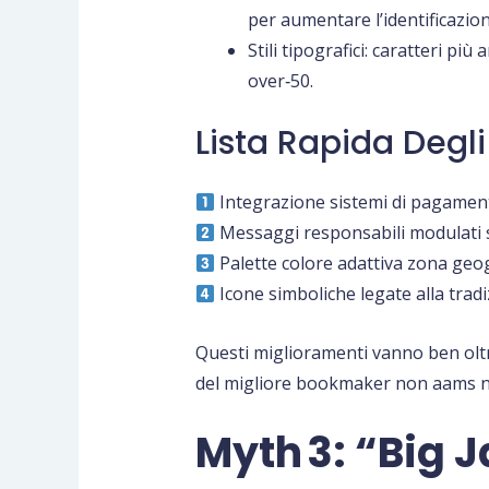
per aumentare l’identificazion
Stili tipografici: caratteri più
over‑50.
Lista Rapida Degl
Integrazione sistemi di pagament
Messaggi responsabili modulati s
Palette colore adattiva zona geogr
Icone simboliche legate alla tradi
Questi miglioramenti vanno ben oltr
del migliore bookmaker non aams n
Myth 3: “Big 