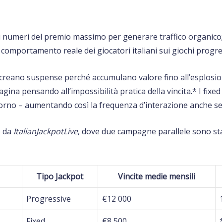
 i numeri del premio massimo per generare traffico organico;
comportamento reale dei giocatori italiani sui giochi progress
 creano suspense perché accumulano valore fino all’esplosion
ina pensando all’impossibilità pratica della vincita.* I fix
iorno – aumentando così la frequenza d’interazione anche s
e da
ItalianJackpotLive
, dove due campagne parallele sono sta
Tipo Jackpot
Vincite medie mensili
Progressive
€12 000
Fixed
€8 500