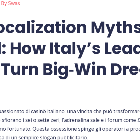
 By
Swas
ocalization Myth
 How Italy’s Lea
 Turn Big‑Win Dr
ppassionato di casinò italiano: una vincita che può trasforma
sfiorano i sei o sette zeri, l’adrenalina sale e i forum come
B
imo fortunato. Questa ossessione spinge gli operatori a proc
sa di un semplice slogan pubblicitario.