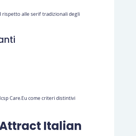
 rispetto alle serif tradizionali degli
anti
sp Care.Eu come criteri distintivi
ttract Italian