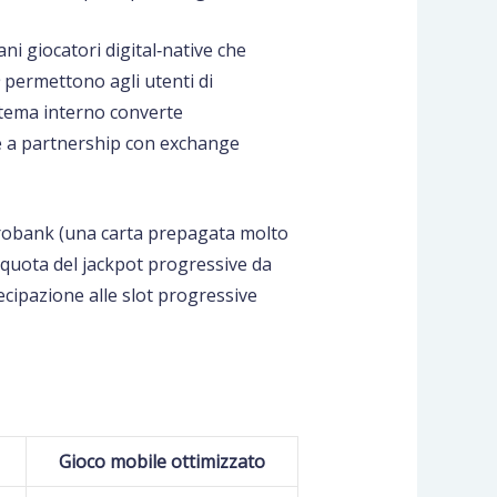
ani giocatori digital‑native che
permettono agli utenti di
istema interno converte
e a partnership con exchange
Eurobank (una carta prepagata molto
a quota del jackpot progressive da
ecipazione alle slot progressive
Gioco mobile ottimizzato