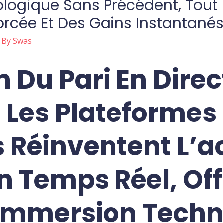
ogique Sans Précédent, Tout 
orcée Et Des Gains Instantané
 By
Swas
n Du Pari En Direct
Les Plateformes
s Réinventent L’a
n Temps Réel, Of
Immersion Techn