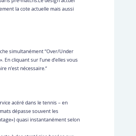
paris pré‑matchs.Le design actuel
ement la cote actuelle mais aussi
ffiche simultanément “Over/Under
 En cliquant sur l’une d’elles vous
re n’est nécessaire.“
vice acéré dans le tennis – en
rmats dépasse souvent les
ntage​») quasi instantanément selon