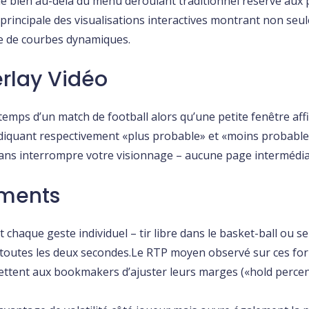
é bien au-delà du menu déroulant traditionnel réservé aux 
principale des visualisations interactives montrant non seul
e de courbes dynamiques.
erlay Vidéo
temps d’un match de football alors qu’une petite fenêtre a
iquant respectivement «​plus probable​» et «​moins probable​».
ans interrompre votre visionnage – aucune page intermédiai
ements
aque geste individuel – tir libre dans le basket-ball ou ser
 toutes les deux secondes.Le RTP moyen observé sur ces fo
mettent aux bookmakers d’ajuster leurs marges («​hold perce