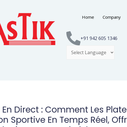
Home
Company
+91 942 605 1346
i En Direct : Comment Les Plat
on Sportive En Temps Réel, Off