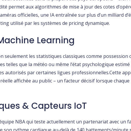
pidité permet aux algorithmes de mise à jour des cotes d’opér
 caméras officielles, une IA entraînée sur plus d’un milliard 
ing utilisé par les systèmes de pricing dynamique.
 Machine Learning
on seulement les statistiques classiques comme possession o
les telles que la météo ou même l’état psychologique estim
es autorisés par certaines ligues professionnelles.Cette ap
réelle affichée au public – un facteur décisif lorsque chaqu
ques & Capteurs IoT
équipe NBA qui teste actuellement un partenariat avec un f
te son rythme cardiaque au-delà de 140 battements/minute 