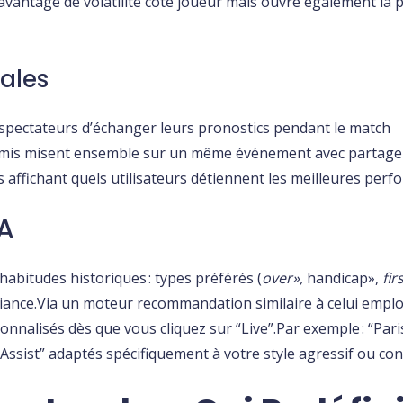
davantage de volatilité côté joueur mais ouvre également la 
ales
spectateurs d’échanger leurs pronostics pendant le match
s amis misent ensemble sur un même événement avec partag
ffichant quels utilisateurs détiennent les meilleures perfo
IA
habitudes historiques : types préférés (
over»,
handicap»,
fir
riance.Via un moteur recommandation similaire à celui emplo
nnalisés dès que vous cliquez sur “Live”.Par exemple : “Pari
Assist” adaptés spécifiquement à votre style agressif ou co