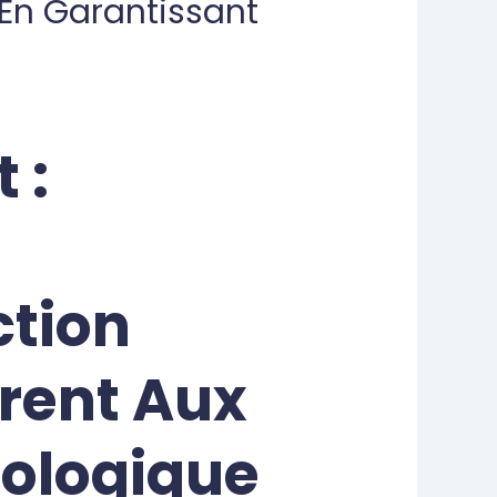
En Garantissant
s
 :
ction
frent Aux
ologique