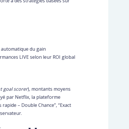
porte à des stratégies basées sur
e automatique du gain
rmances LIVE selon leur ROI global
st goal scorer
), montants moyens
yé par Netflix, la plateforme
s rapide – Double Chance”, “Exact
nservateur.