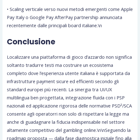
• Scaling verticale verso nuovi metodi emergenti come Apple
Pay Italy o Google Pay AfterPay partnership annunciata
recentemente dalle principali board italiane.\n
Conclusione
Localizzare una piattaforma di gioco d’azzardo non significa
soltanto tradurre testi ma costruire un ecosistema
completo dove l’esperienza utente italiana è supportata da
infrastrutture payment sicure ed efficienti secondo gli
standard europei più recenti. La sinergia tra UI/UX
multilingua ben progettata, integrazione fluida con i PSP
nazionali ed applicazione rigorosa delle normative PSD²/SCA
consente agli operatorri non solo di rispettare la legge ma
anche di guadagnare la fiducia indispensabile nel settore
altamente competitivo del gambling online.\n\nSeguendo la
roadmap proposta — dalla fase diagnostica iniziale fino alla