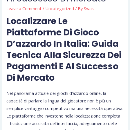
Leave a Comment
/
Uncategorized
/ By
Swas
Localizzare Le
Piattaforme Di Gioco
D’azzardo In Italia: Guida
Tecnica Alla Sicurezza Dei
Pagamenti E Al Successo
Di Mercato
Nel panorama attuale dei giochi d’azzardo online, la
capacità di parlare la lingua del giocatore non è più un
semplice vantaggio competitivo ma una necessità operativa.
Le piattaforme che investono nella localizzazione completa
– traduzione accurata dell’interfaccia, adeguamento delle