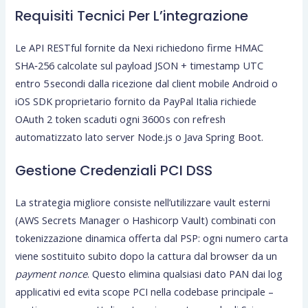
Requisiti Tecnici Per L’integrazione
Le API RESTful fornite da Nexi richiedono firme HMAC
SHA‑256 calcolate sul payload JSON + timestamp UTC
entro 5 secondi dalla ricezione dal client mobile Android o
iOS SDK proprietario fornito da PayPal Italia richiede
OAuth 2 token scaduti ogni 3600 s con refresh
automatizzato lato server Node.js o Java Spring Boot.
Gestione Credenziali PCI DSS
La strategia migliore consiste nell’utilizzare vault esterni
(AWS Secrets Manager o Hashicorp Vault) combinati con
tokenizzazione dinamica offerta dal PSP: ogni numero carta
viene sostituito subito dopo la cattura dal browser da un
payment nonce
. Questo elimina qualsiasi dato PAN dai log
applicativi ed evita scope PCI nella codebase principale –