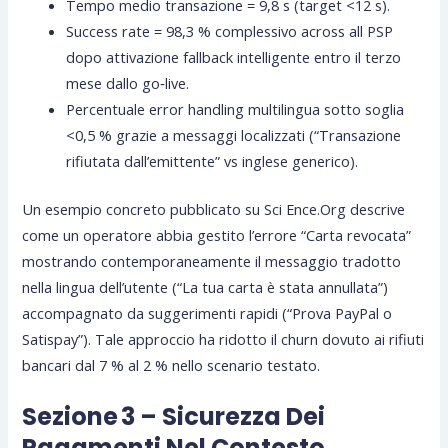
Tempo medio transazione = 9,8 s (target <12 s).
Success rate = 98,3 % complessivo across all PSP
dopo attivazione fallback intelligente entro il terzo
mese dallo go‑live.
Percentuale error handling multilingua sotto soglia
<0,5 % grazie a messaggi localizzati (“Transazione
rifiutata dall’emittente” vs inglese generico).
Un esempio concreto pubblicato su Sci Ence.Org descrive
come un operatore abbia gestito l’errore “Carta revocata”
mostrando contemporaneamente il messaggio tradotto
nella lingua dell’utente (“La tua carta è stata annullata”)
accompagnato da suggerimenti rapidi (“Prova PayPal o
Satispay”). Tale approccio ha ridotto il churn dovuto ai rifiuti
bancari dal 7 % al 2 % nello scenario testato.
Sezione 3 – Sicurezza Dei
Pagamenti Nel Contesto