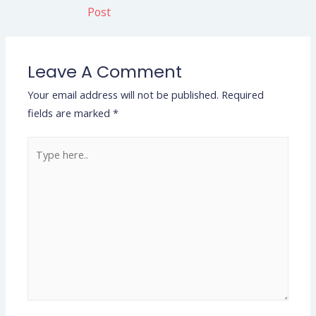
Post
Leave A Comment
Your email address will not be published.
Required
fields are marked
*