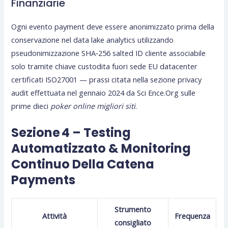
Finanziarie
Ogni evento payment deve essere anonimizzato prima della
conservazione nel data lake analytics utilizzando
pseudonimizzazione SHA‑256 salted ID cliente associabile
solo tramite chiave custodita fuori sede EU datacenter
certificati ISO27001 — prassi citata nella sezione privacy
audit effettuata nel gennaio 2024 da Sci Ence.Org sulle
prime dieci
poker online migliori siti
.
Sezione 4 – Testing
Automatizzato & Monitoring
Continuo Della Catena
Payments
Strumento
Attività
Frequenza
consigliato