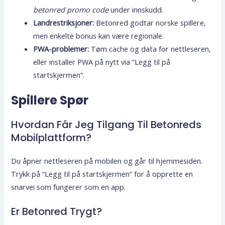
betonred promo code
under innskudd.
Landrestriksjoner:
Betonred godtar norske spillere,
men enkelte bonus kan være regionale.
PWA-problemer:
Tøm cache og data for nettleseren,
eller installer PWA på nytt via “Legg til på
startskjermen”.
Spillere Spør
Hvordan Får Jeg Tilgang Til Betonreds
Mobilplattform?
Du åpner nettleseren på mobilen og går til hjemmesiden.
Trykk på “Legg til på startskjermen” for å opprette en
snarvei som fungerer som en app.
Er Betonred Trygt?