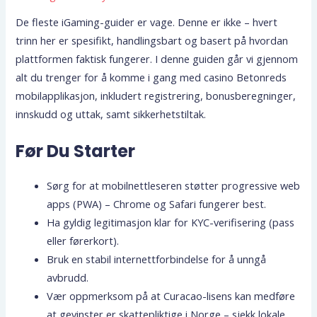
De fleste iGaming-guider er vage. Denne er ikke – hvert
trinn her er spesifikt, handlingsbart og basert på hvordan
plattformen faktisk fungerer. I denne guiden går vi gjennom
alt du trenger for å komme i gang med casino Betonreds
mobilapplikasjon, inkludert registrering, bonusberegninger,
innskudd og uttak, samt sikkerhetstiltak.
Før Du Starter
Sørg for at mobilnettleseren støtter progressive web
apps (PWA) – Chrome og Safari fungerer best.
Ha gyldig legitimasjon klar for KYC-verifisering (pass
eller førerkort).
Bruk en stabil internettforbindelse for å unngå
avbrudd.
Vær oppmerksom på at Curacao-lisens kan medføre
at gevinster er skattepliktige i Norge – sjekk lokale