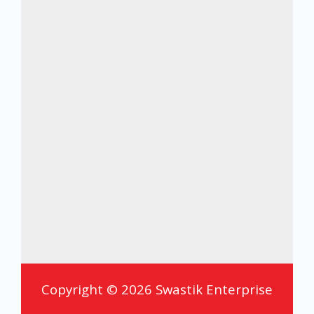
Copyright © 2026 Swastik Enterprise