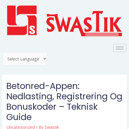
Betonred-Appen:
Nedlasting, Registrering Og
Bonuskoder – Teknisk
Guide
Uncategorized
/ By
Swastik