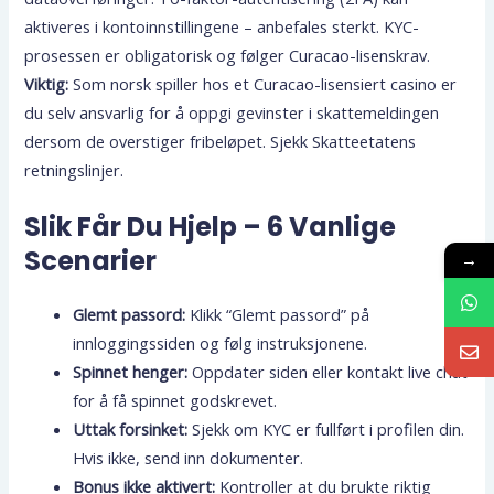
aktiveres i kontoinnstillingene – anbefales sterkt. KYC-
prosessen er obligatorisk og følger Curacao-lisenskrav.
Viktig:
Som norsk spiller hos et Curacao-lisensiert casino er
du selv ansvarlig for å oppgi gevinster i skattemeldingen
dersom de overstiger fribeløpet. Sjekk Skatteetatens
retningslinjer.
Slik Får Du Hjelp – 6 Vanlige
Scenarier
→
Glemt passord:
Klikk “Glemt passord” på
innloggingssiden og følg instruksjonene.
Spinnet henger:
Oppdater siden eller kontakt live chat
for å få spinnet godskrevet.
Uttak forsinket:
Sjekk om KYC er fullført i profilen din.
Hvis ikke, send inn dokumenter.
Bonus ikke aktivert:
Kontroller at du brukte riktig