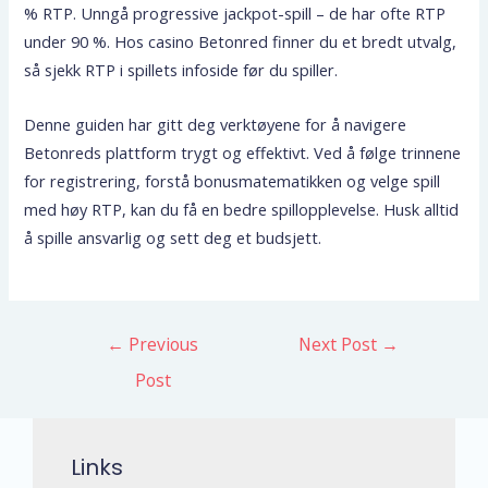
% RTP. Unngå progressive jackpot-spill – de har ofte RTP
under 90 %. Hos casino Betonred finner du et bredt utvalg,
så sjekk RTP i spillets infoside før du spiller.
Denne guiden har gitt deg verktøyene for å navigere
Betonreds plattform trygt og effektivt. Ved å følge trinnene
for registrering, forstå bonusmatematikken og velge spill
med høy RTP, kan du få en bedre spillopplevelse. Husk alltid
å spille ansvarlig og sett deg et budsjett.
←
Previous
Next Post
→
Post
Links