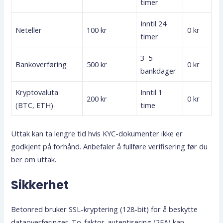
timer
Inntil 24
Neteller
100 kr
0 kr
timer
3–5
Bankoverføring
500 kr
0 kr
bankdager
Kryptovaluta
Inntil 1
200 kr
0 kr
(BTC, ETH)
time
Uttak kan ta lengre tid hvis KYC-dokumenter ikke er
godkjent på forhånd. Anbefaler å fullføre verifisering før du
ber om uttak.
Sikkerhet
Betonred bruker SSL-kryptering (128-bit) for å beskytte
dataoverføringer. To-faktor-autentisering (2FA) kan