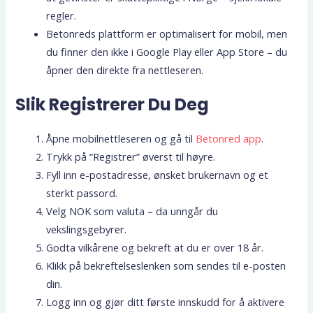
regler.
Betonreds plattform er optimalisert for mobil, men
du finner den ikke i Google Play eller App Store – du
åpner den direkte fra nettleseren.
Slik Registrerer Du Deg
Åpne mobilnettleseren og gå til
Betonred app
.
Trykk på “Registrer” øverst til høyre.
Fyll inn e-postadresse, ønsket brukernavn og et
sterkt passord.
Velg NOK som valuta – da unngår du
vekslingsgebyrer.
Godta vilkårene og bekreft at du er over 18 år.
Klikk på bekreftelseslenken som sendes til e-posten
din.
Logg inn og gjør ditt første innskudd for å aktivere