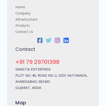
Home
Company
Infrastructure
Products
Contact Us
Contact
+91 79 29701398
SWASTIK ENTERPRISE
PLOT NO-46, ROAD NO-2, GIDC KATHWADA,
AHMEDABAD-382430
GUJARAT, INDIA
Map