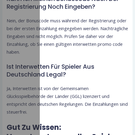
Registrierung Noch Eingeben?
Nein, der Bonuscode muss während der Registrierung oder
bei der ersten Einzahlung eingegeben werden. Nachträgliche
Eingaben sind nicht möglich. Prüfen Sie daher vor der
Einzahlung, ob Sie einen gültigen interwetten promo code
haben.
Ist Interwetten Für Spieler Aus
Deutschland Legal?
Ja, Interwetten ist von der Gemeinsamen
Glücksspielbehörde der Länder (GGL) lizenziert und
entspricht den deutschen Regelungen. Die Einzahlungen sind
steuerfrei.
Gut Zu Wissen: