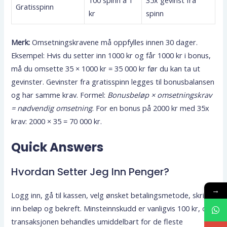
Gratisspinn
kr
spinn
Merk:
Omsetningskravene må oppfylles innen 30 dager.
Eksempel: Hvis du setter inn 1000 kr og får 1000 kr i bonus,
må du omsette 35 × 1000 kr = 35 000 kr før du kan ta ut
gevinster. Gevinster fra gratisspinn legges til bonusbalansen
og har samme krav. Formel:
Bonusbeløp × omsetningskrav
= nødvendig omsetning
. For en bonus på 2000 kr med 35x
krav: 2000 × 35 = 70 000 kr.
Quick Answers
Hvordan Setter Jeg Inn Penger?
→
Logg inn, gå til kassen, velg ønsket betalingsmetode, skriv
inn beløp og bekreft. Minsteinnskudd er vanligvis 100 kr, og
transaksjonen behandles umiddelbart for de fleste