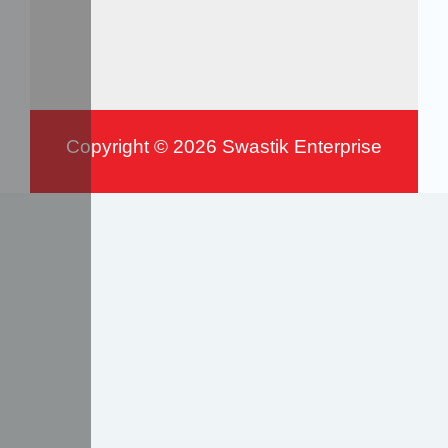
Copyright © 2026 Swastik Enterprise