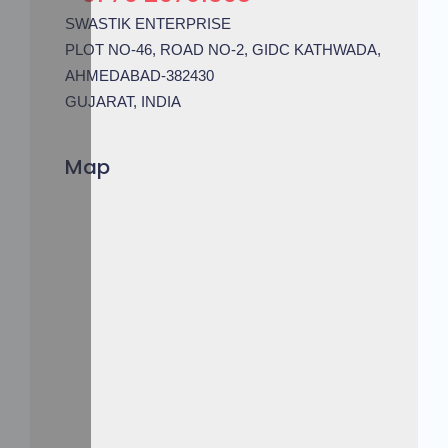
SWASTIK ENTERPRISE
PLOT NO-46, ROAD NO-2, GIDC KATHWADA,
AHMEDABAD-382430
GUJARAT, INDIA
Map