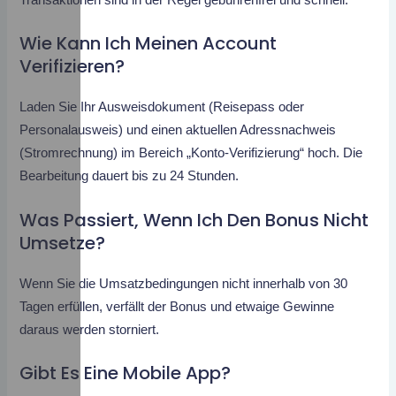
Wie Kann Ich Meinen Account
Verifizieren?
Laden Sie Ihr Ausweisdokument (Reisepass oder
Personalausweis) und einen aktuellen Adressnachweis
(Stromrechnung) im Bereich „Konto-Verifizierung“ hoch. Die
Bearbeitung dauert bis zu 24 Stunden.
Was Passiert, Wenn Ich Den Bonus Nicht
Umsetze?
Wenn Sie die Umsatzbedingungen nicht innerhalb von 30
Tagen erfüllen, verfällt der Bonus und etwaige Gewinne
daraus werden storniert.
Gibt Es Eine Mobile App?