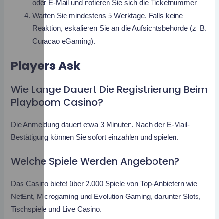
oder E-Mail und notieren Sie sich die Ticketnummer.
Warten Sie mindestens 5 Werktage. Falls keine
Reaktion, eskalieren Sie an die Aufsichtsbehörde (z. B.
Curacao eGaming).
Players Ask
Wie Lange Dauert Die Registrierung Beim
Playboom Casino?
Die Anmeldung dauert etwa 3 Minuten. Nach der E-Mail-
Bestätigung können Sie sofort einzahlen und spielen.
Welche Spiele Werden Angeboten?
Das Casino bietet über 2.000 Spiele von Top-Anbietern wie
NetEnt, Microgaming und Evolution Gaming, darunter Slots,
Tischspiele und Live Casino.