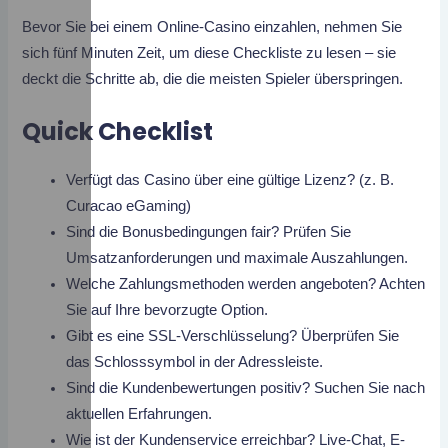
Bevor Sie bei einem Online-Casino einzahlen, nehmen Sie
sich fünf Minuten Zeit, um diese Checkliste zu lesen – sie
deckt die Schritte ab, die die meisten Spieler überspringen.
Quick Checklist
Verfügt das Casino über eine gültige Lizenz? (z. B.
Curacao eGaming)
Sind die Bonusbedingungen fair? Prüfen Sie
Umsatzanforderungen und maximale Auszahlungen.
Welche Zahlungsmethoden werden angeboten? Achten
Sie auf Ihre bevorzugte Option.
Gibt es eine SSL-Verschlüsselung? Überprüfen Sie
das Schlosssymbol in der Adressleiste.
Sind die Kundenbewertungen positiv? Suchen Sie nach
aktuellen Erfahrungen.
Wie ist der Kundenservice erreichbar? Live-Chat, E-