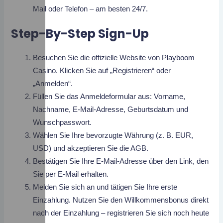
Mail oder Telefon – am besten 24/7.
Step-By-Step Sign-Up
Besuchen Sie die offizielle Website von Playboom
Casino. Klicken Sie auf „Registrieren“ oder
„Anmelden“.
Füllen Sie das Anmeldeformular aus: Vorname,
Nachname, E-Mail-Adresse, Geburtsdatum und
Wunschpasswort.
Wählen Sie Ihre bevorzugte Währung (z. B. EUR,
USD) und akzeptieren Sie die AGB.
Bestätigen Sie Ihre E-Mail-Adresse über den Link, den
Sie per E-Mail erhalten.
Melden Sie sich an und tätigen Sie Ihre erste
Einzahlung. Nutzen Sie den Willkommensbonus direkt
nach der Einzahlung – registrieren Sie sich noch heute