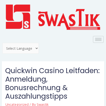
Quickwin Casino Leitfaden:
Anmeldung,
Bonusrechnung &
Auszahlungstipps
Uncategorized
/ By
Swastik