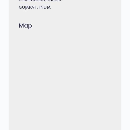
GUJARAT, INDIA
Map