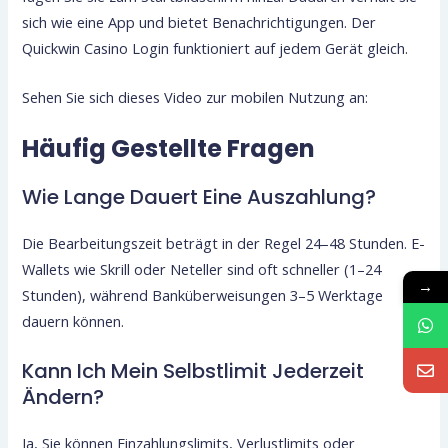
sich wie eine App und bietet Benachrichtigungen. Der
Quickwin Casino Login funktioniert auf jedem Gerät gleich.
Sehen Sie sich dieses Video zur mobilen Nutzung an:
Häufig Gestellte Fragen
Wie Lange Dauert Eine Auszahlung?
Die Bearbeitungszeit beträgt in der Regel 24–48 Stunden. E-
Wallets wie Skrill oder Neteller sind oft schneller (1–24
→
Stunden), während Banküberweisungen 3–5 Werktage
dauern können.
Kann Ich Mein Selbstlimit Jederzeit
Ändern?
Ja, Sie können Einzahlungslimits, Verlustlimits oder