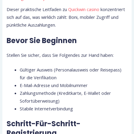
Dieser praktische Leitfaden zu
Quickwin casino
konzentriert
sich auf das, was wirklich zählt: Boni, mobiler Zugriff und
pünktliche Auszahlungen.
Bevor Sie Beginnen
Stellen Sie sicher, dass Sie Folgendes zur Hand haben:
Gültiger Ausweis (Personalausweis oder Reisepass)
für die Verifikation
E-Mail-Adresse und Mobilnummer
Zahlungsmethode (Kreditkarte, E-Wallet oder
Sofortüberweisung)
Stabile Internetverbindung
Schritt-Für-Schritt-
Registrierung