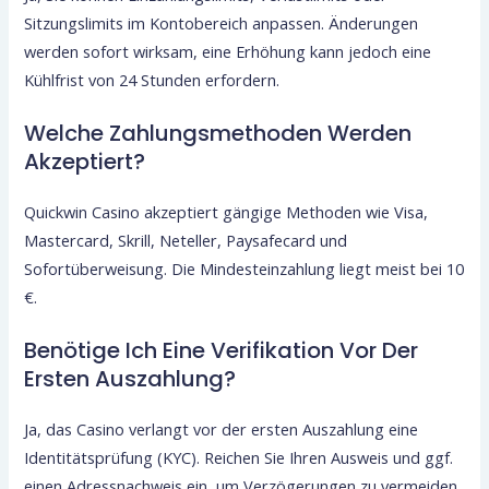
Sitzungslimits im Kontobereich anpassen. Änderungen
werden sofort wirksam, eine Erhöhung kann jedoch eine
Kühlfrist von 24 Stunden erfordern.
Welche Zahlungsmethoden Werden
Akzeptiert?
Quickwin Casino akzeptiert gängige Methoden wie Visa,
Mastercard, Skrill, Neteller, Paysafecard und
Sofortüberweisung. Die Mindesteinzahlung liegt meist bei 10
€.
Benötige Ich Eine Verifikation Vor Der
Ersten Auszahlung?
Ja, das Casino verlangt vor der ersten Auszahlung eine
Identitätsprüfung (KYC). Reichen Sie Ihren Ausweis und ggf.
einen Adressnachweis ein, um Verzögerungen zu vermeiden.