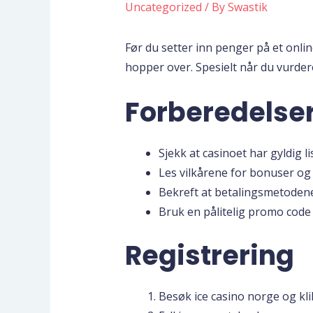
Uncategorized
/ By
Swastik
Før du setter inn penger på et online
hopper over. Spesielt når du vurdere
Forberedelse
Sjekk at casinoet har gyldig 
Les vilkårene for bonuser og
Bekreft at betalingsmetodene 
Bruk en pålitelig promo code
Registrering
Besøk ice casino norge og kli