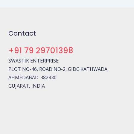
Contact
+91 79 29701398
SWASTIK ENTERPRISE
PLOT NO-46, ROAD NO-2, GIDC KATHWADA,
AHMEDABAD-382430
GUJARAT, INDIA