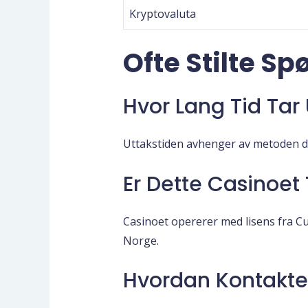
Kryptovaluta
Ofte Stilte S
Hvor Lang Tid Tar
Uttakstiden avhenger av metoden du
Er Dette Casinoet 
Casinoet opererer med lisens fra Cu
Norge.
Hvordan Kontakte