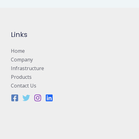
Links
Home
Company
Infrastructure
Products
Contact Us