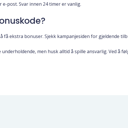
r e-post. Svar innen 24 timer er vanlig.
Bonuskode?
å få ekstra bonuser. Sjekk kampanjesiden for gjeldende tilb
e underholdende, men husk alltid å spille ansvarlig. Ved å f