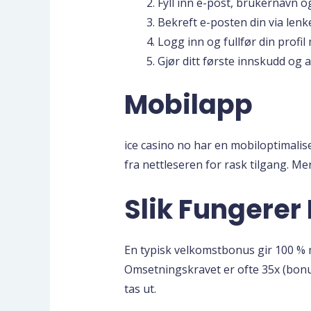
Fyll inn e-post, brukernavn o
Bekreft e-posten din via lenk
Logg inn og fullfør din profi
Gjør ditt første innskudd og 
Mobilapp
ice casino no har en mobiloptimali
fra nettleseren for rask tilgang. M
Slik Fungerer
En typisk velkomstbonus gir 100 % m
Omsetningskravet er ofte 35x (bonus
tas ut.