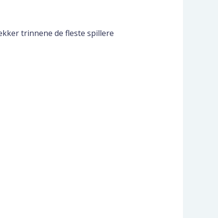
ekker trinnene de fleste spillere