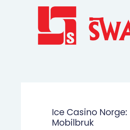
Ice Casino Norge:
Mobilbruk