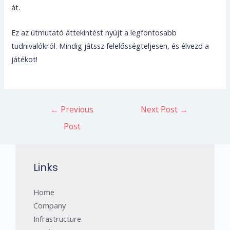
át.
Ez az útmutató áttekintést nyújt a legfontosabb
tudnivalókról. Mindig játssz felelősségteljesen, és élvezd a
játékot!
←
Previous
Next Post
→
Post
Links
Home
Company
Infrastructure