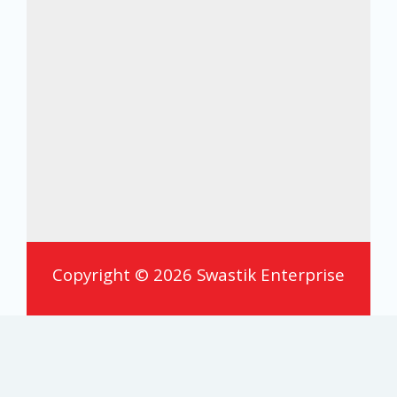
Copyright © 2026 Swastik Enterprise