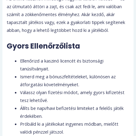
az útmutató áttöri a zajt, és csak azt fedi le, ami valóban
számít a zökkenőmentes élményhez. Akár kezdő, akár
tapasztalt játékos vagy, ezek a gyakorlati tippek segítenek
abban, hogy a lehető legtöbbet hozd ki a játékból.
Gyors Ellenőrzőlista
Ellenőrizd a kaszinó licencét és biztonsági
tanúsítványait.
Ismerd meg a bónuszfeltételeket, különösen az
átforgatási követelményeket.
Válassz olyan fizetési módot, amely gyors kifizetést
tesz lehetővé.
Állíts be napi/havi befizetési limiteket a felelős játék
érdekében.
Próbáld ki a játékokat ingyenes módban, mielőtt
valódi pénzzel játszol.