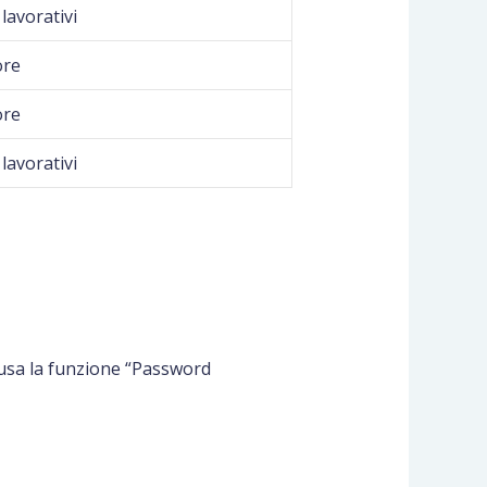
 lavorativi
ore
ore
 lavorativi
i, usa la funzione “Password