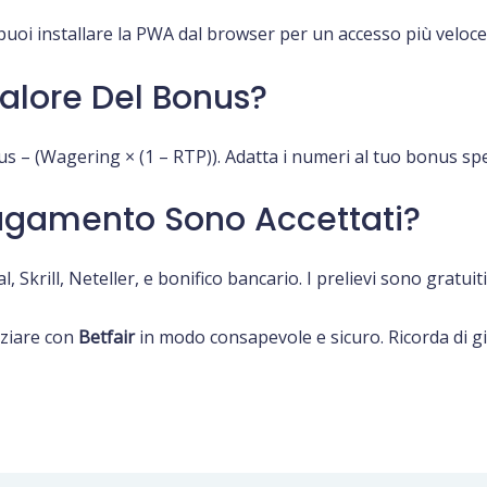
 e puoi installare la PWA dal browser per un accesso più veloc
alore Del Bonus?
s – (Wagering × (1 – RTP)). Adatta i numeri al tuo bonus spec
Pagamento Sono Accettati?
l, Skrill, Neteller, e bonifico bancario. I prelievi sono gratui
iziare con
Betfair
in modo consapevole e sicuro. Ricorda di 