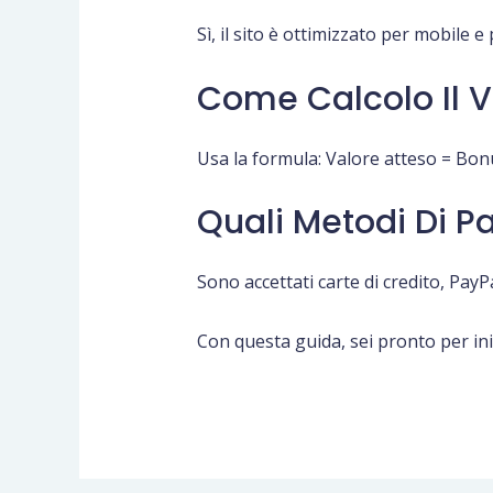
Sì, il sito è ottimizzato per mobile
Come Calcolo Il V
Usa la formula: Valore atteso = Bonu
Quali Metodi Di 
Sono accettati carte di credito, PayPa
Con questa guida, sei pronto per in