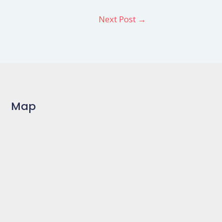
Next Post
→
Map