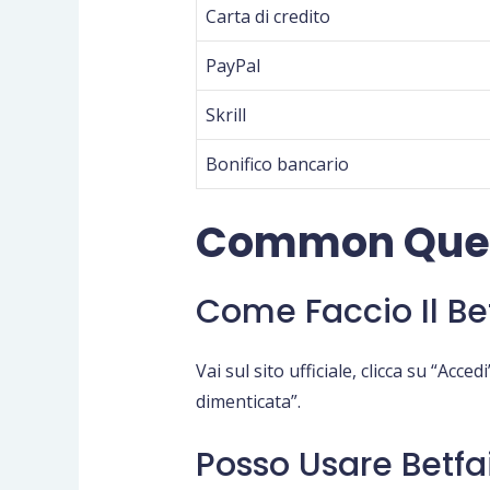
Carta di credito
PayPal
Skrill
Bonifico bancario
Common Ques
Come Faccio Il Bet
Vai sul sito ufficiale, clicca su “Ac
dimenticata”.
Posso Usare Betf