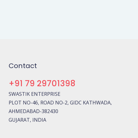
Contact
+91 79 29701398
SWASTIK ENTERPRISE
PLOT NO-46, ROAD NO-2, GIDC KATHWADA,
AHMEDABAD-382430
GUJARAT, INDIA