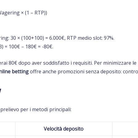
agering × (1 – RTP))
ng: 30 × (100+100) = 6.000€, RTP medio slot: 97%.
3) = 100€ – 180€ = -80€.
rai 80€ dopo aver soddisfatto i requisiti. Per minimizzare le 
nline betting
offre anche promozioni senza deposito: control
w
prelievo per i metodi principali:
Velocità deposito