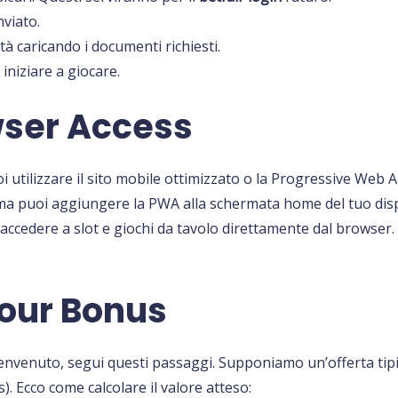
nviato.
ità caricando i documenti richiesti.
iniziare a giocare.
wser Access
utilizzare il sito mobile ottimizzato o la Progressive Web 
 ma puoi aggiungere la PWA alla schermata home del tuo disp
accedere a slot e giochi da tavolo direttamente dal browser
our Bonus
benvenuto, segui questi passaggi. Supponiamo un’offerta tipi
 Ecco come calcolare il valore atteso: