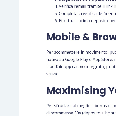
Verifica l’email tramite il link i
Completa la verifica dell’ident
Effettua il primo deposito per 
Mobile & Bro
Per scommettere in movimento, puoi 
nativa su Google Play o App Store,
il
betfair app casino
integrato, puoi 
visiva:
Maximising Y
Per sfruttare al meglio il bonus di 
di scommessa 30x (deposito + bonus).