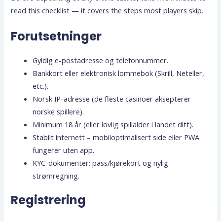
read this checklist — it covers the steps most players skip.
Forutsetninger
Gyldig e-postadresse og telefonnummer.
Bankkort eller elektronisk lommebok (Skrill, Neteller,
etc.).
Norsk IP-adresse (de fleste casinoer aksepterer
norske spillere).
Minimum 18 år (eller lovlig spillalder i landet ditt).
Stabilt internett – mobiloptimalisert side eller PWA
fungerer uten app.
KYC-dokumenter: pass/kjørekort og nylig
strømregning.
Registrering