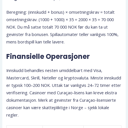
Beregning: (innskudd + bonus) × omsetningskrav = totalt
omsetningskrav. (1000 + 1000) × 35 = 2000 × 35 = 70 000
NOK. Du må satse totalt 70 000 NOK før du kan ta ut
gevinster fra bonusen. Spillautomater teller vanligvis 100%,
mens bordspill kan telle lavere.
Finansielle Operasjoner
Innskudd behandles nesten umiddelbart med Visa,
Mastercard, Skrill, Neteller og kryptovaluta. Minste innskudd
er typisk 100–200 NOK. Uttak tar vanligvis 24–72 timer etter
verifisering. Casinoer med Curaçao-lisens kan kreve ekstra
dokumentasjon. Merk at gevinster fra Curaçao-lisensierte
casinoer kan være skattepliktige i Norge – sjekk lokale
regler.