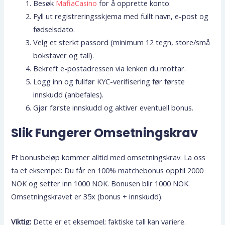
Besøk
MafiaCasino
for å opprette konto.
Fyll ut registreringsskjema med fullt navn, e-post og
fødselsdato.
Velg et sterkt passord (minimum 12 tegn, store/små
bokstaver og tall).
Bekreft e-postadressen via lenken du mottar.
Logg inn og fullfør KYC-verifisering før første
innskudd (anbefales).
Gjør første innskudd og aktiver eventuell bonus.
Slik Fungerer Omsetningskrav
Et bonusbeløp kommer alltid med omsetningskrav. La oss
ta et eksempel: Du får en 100% matchebonus opptil 2000
NOK og setter inn 1000 NOK. Bonusen blir 1000 NOK.
Omsetningskravet er 35x (bonus + innskudd).
Viktig:
Dette er et eksempel; faktiske tall kan variere.