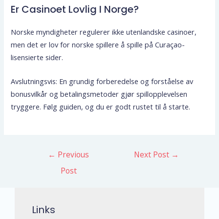
Er Casinoet Lovlig I Norge?
Norske myndigheter regulerer ikke utenlandske casinoer,
men det er lov for norske spillere å spille på Curaçao-
lisensierte sider.
Avslutningsvis: En grundig forberedelse og forståelse av
bonusvilkår og betalingsmetoder gjør spillopplevelsen
tryggere. Følg guiden, og du er godt rustet til å starte.
←
Previous
Next Post
→
Post
Links