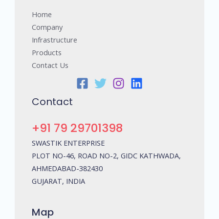
Home
Company
Infrastructure
Products
Contact Us
Contact
+91 79 29701398
SWASTIK ENTERPRISE
PLOT NO-46, ROAD NO-2, GIDC KATHWADA,
AHMEDABAD-382430
GUJARAT, INDIA
Map