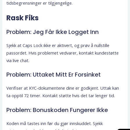
tidsbegrensninger er tilgjengelige.
Rask Fiks
Problem: Jeg Får Ikke Logget Inn
Sjekk at Caps Lock ikke er aktivert, og prøv å nullstille
passordet. Hvis problemet vedvarer, kontakt kundestøtte
via live chat.
Problem: Uttaket Mitt Er Forsinket
Verifiser at KYC-dokumentene dine er godkjent. Uttak kan
ta opptil 72 timer. Kontakt støtte hvis det tar lenger tid.
Problem: Bonuskoden Fungerer Ikke
Koden må tastes inn før du gjør innskuddet. Sjekk