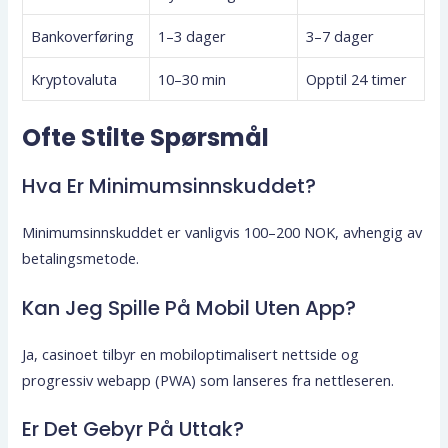
Bankoverføring
1–3 dager
3–7 dager
Kryptovaluta
10–30 min
Opptil 24 timer
Ofte Stilte Spørsmål
Hva Er Minimumsinnskuddet?
Minimumsinnskuddet er vanligvis 100–200 NOK, avhengig av
betalingsmetode.
Kan Jeg Spille På Mobil Uten App?
Ja, casinoet tilbyr en mobiloptimalisert nettside og
progressiv webapp (PWA) som lanseres fra nettleseren.
Er Det Gebyr På Uttak?