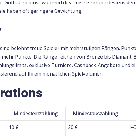
r Guthaben muss während des Umsetzens mindestens den er
iele haben oft geringere Gewichtung.
w
ino belohnt treue Spieler mit mehrstufigen Rängen. Punkt
sto mehr Punkte. Die Ränge reichen von Bronze bis Diamant
ahlungslimits, exklusive Turniere, Cashback-Angebote und 
asierend auf Ihrem monatlichen Spielvolumen.
rations
Mindesteinzahlung
Mindestauszahlung
10 €
20 €
1–