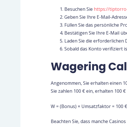
Besuchen Sie
https://tiptorr
Geben Sie Ihre E-Mail-Adress
Füllen Sie das persönliche P
Bestätigen Sie Ihre E-Mail übe
Laden Sie die erforderlichen
Sobald das Konto verifiziert 
Wagering Cal
Angenommen, Sie erhalten einen 1
Sie zahlen 100 € ein, erhalten 100 
W = (Bonus) × Umsatzfaktor = 100 € 
Beachten Sie, dass manche Casinos d