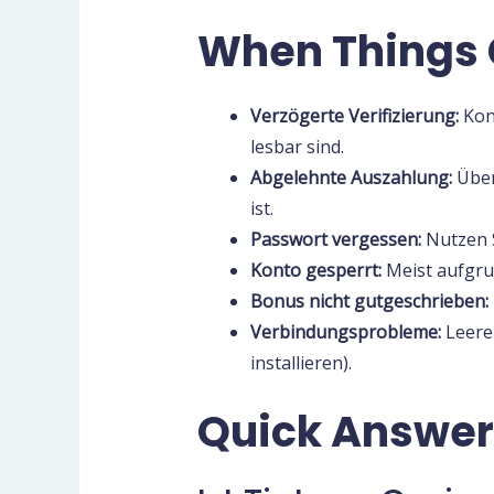
When Things
Verzögerte Verifizierung:
Kont
lesbar sind.
Abgelehnte Auszahlung:
Über
ist.
Passwort vergessen:
Nutzen S
Konto gesperrt:
Meist aufgrun
Bonus nicht gutgeschrieben:
Verbindungsprobleme:
Leeren
installieren).
Quick Answer