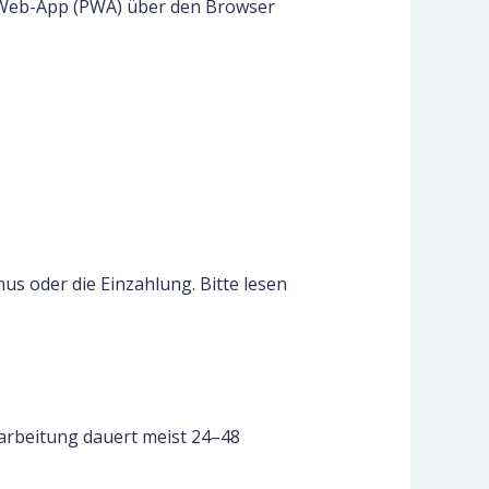
ve Web-App (PWA) über den Browser
s oder die Einzahlung. Bitte lesen
earbeitung dauert meist 24–48