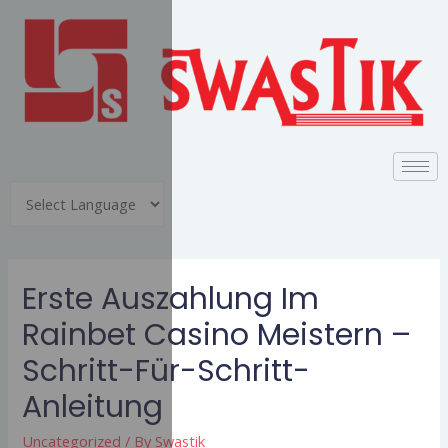
Erste Auszahlung Im
Rainbet Casino Meistern –
Schritt-Für-Schritt-
Anleitung
Uncategorized
/ By
Swastik