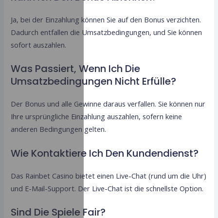
Ja, bei der Einzahlung können Sie auf den Bonus verzichten.
Dadurch entfallen die Umsatzbedingungen, und Sie können
sofort auszahlen.
Was Passiert, Wenn Ich Die
Umsatzbedingungen Nicht Erfülle?
Der Bonus und alle Gewinne daraus verfallen. Sie können nur
Ihre ursprüngliche Einzahlung auszahlen, sofern keine
anderen Bedingungen gelten.
Wie Kontaktiere Ich Den Kundendienst?
Das Rainbet Casino bietet einen Live-Chat (rund um die Uhr)
und E-Mail-Support. Der Live-Chat ist die schnellste Option.
Sind Die Spiele Fair?