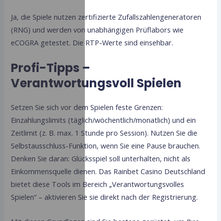
Ja, die Spiele nutzen zertifizierte Zufallszahlengeneratoren
(RNG) und werden von unabhängigen Prüflabors wie
eCOGRA getestet. Die RTP-Werte sind einsehbar.
Profi-Tipps –
Verantwortungsvoll Spielen
Setzen Sie sich vor dem Spielen feste Grenzen:
Einzahlungslimits (täglich/wöchentlich/monatlich) und ein
Zeitlimit (z. B. max. 1 Stunde pro Session). Nutzen Sie die
Selbstausschluss-Funktion, wenn Sie eine Pause brauchen.
Denken Sie daran: Glücksspiel soll unterhalten, nicht als
Einkommensquelle dienen. Das Rainbet Casino Deutschland
bietet diese Tools im Bereich „Verantwortungsvolles
Spielen“ – aktivieren Sie sie direkt nach der Registrierung.