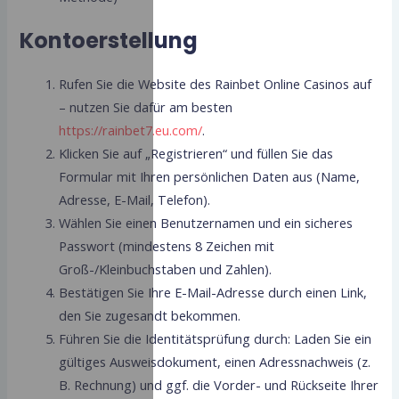
Kontoerstellung
Rufen Sie die Website des Rainbet Online Casinos auf
– nutzen Sie dafür am besten
https://rainbet7.eu.com/
.
Klicken Sie auf „Registrieren“ und füllen Sie das
Formular mit Ihren persönlichen Daten aus (Name,
Adresse, E-Mail, Telefon).
Wählen Sie einen Benutzernamen und ein sicheres
Passwort (mindestens 8 Zeichen mit
Groß-/Kleinbuchstaben und Zahlen).
Bestätigen Sie Ihre E-Mail-Adresse durch einen Link,
den Sie zugesandt bekommen.
Führen Sie die Identitätsprüfung durch: Laden Sie ein
gültiges Ausweisdokument, einen Adressnachweis (z.
B. Rechnung) und ggf. die Vorder- und Rückseite Ihrer