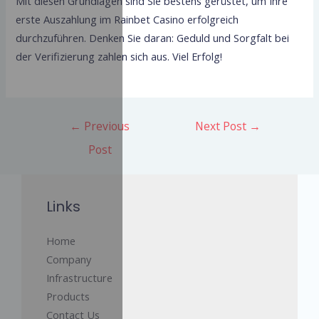
Mit diesen Grundlagen sind Sie bestens gerüstet, um Ihre
erste Auszahlung im Rainbet Casino erfolgreich
durchzuführen. Denken Sie daran: Geduld und Sorgfalt bei
der Verifizierung zahlen sich aus. Viel Erfolg!
←
Previous
Next Post
→
Post
Links
Home
Company
Infrastructure
Products
Contact Us