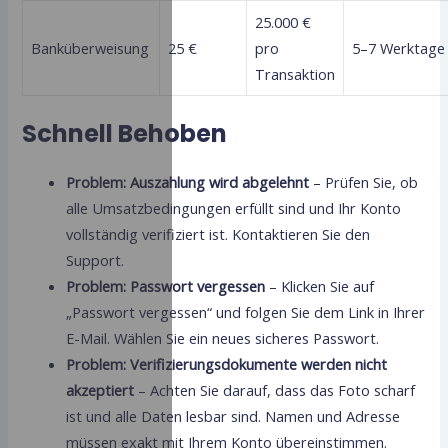
25.000 €
Banküberweisung
25 €
pro
5–7 Werktage
Transaktion
Schnell Behoben
Problem: Auszahlung wird abgelehnt
– Prüfen Sie, ob
alle Umsatzbedingungen erfüllt sind und Ihr Konto
vollständig verifiziert ist. Kontaktieren Sie den
Support.
Problem: Passwort vergessen
– Klicken Sie auf
„Passwort vergessen“ und folgen Sie dem Link in Ihrer
E-Mail. Wählen Sie ein neues sicheres Passwort.
Problem: Verifizierungsdokumente werden nicht
akzeptiert
– Achten Sie darauf, dass das Foto scharf
ist und alle Daten lesbar sind. Namen und Adresse
müssen exakt mit Ihrem Konto übereinstimmen.