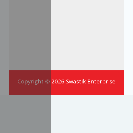
Copyright © 2026 Swastik Enterprise