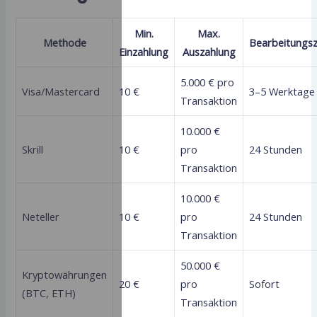
Min.
Max.
Methode
Bearbeitungsz
Einzahlung
Auszahlung
5.000 € pro
Visa/Mastercard
10 €
3–5 Werktage
Transaktion
10.000 €
Skrill
10 €
pro
24 Stunden
Transaktion
10.000 €
Neteller
10 €
pro
24 Stunden
Transaktion
50.000 €
Kryptowährungen
20 €
pro
Sofort
(BTC, ETH)
Transaktion