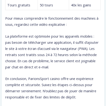
Tours gratuits
50 tours
40x les gains
Pour mieux comprendre le fonctionnement des machines à
sous, regardez cette vidéo explicative :
La plateforme est optimisée pour les appareils mobiles :
pas besoin de télécharger une application, il suffit d’ajouter
le site à votre écran d’accueil via le navigateur (PWA). Les
retraits sont traités sous 24 à 72 heures selon la méthode
choisie. En cas de problème, le service client est joignable
par chat en direct et e-mail.
En conclusion, ParionsSport casino offre une expérience
complète et sécurisée. Suivez les étapes ci-dessus pour
démarrer sereinement. N’oubliez pas de jouer de manière
responsable et de fixer des limites de dépôt.