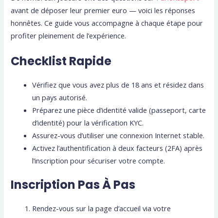
avant de déposer leur premier euro — voici les réponses
honnêtes. Ce guide vous accompagne à chaque étape pour
profiter pleinement de l’expérience.
Checklist Rapide
Vérifiez que vous avez plus de 18 ans et résidez dans
un pays autorisé.
Préparez une pièce d’identité valide (passeport, carte
d’identité) pour la vérification KYC.
Assurez-vous d’utiliser une connexion Internet stable.
Activez l’authentification à deux facteurs (2FA) après
l’inscription pour sécuriser votre compte.
Inscription Pas À Pas
Rendez-vous sur la page d’accueil via votre