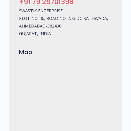
+91 79 29701398
SWASTIK ENTERPRISE
PLOT NO-46, ROAD NO-2, GIDC KATHWADA,
AHMEDABAD-382430
GUJARAT, INDIA
Map