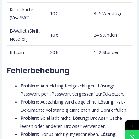
Kreditkarte
10 €
3–5 Werktage
(Visa/MC)
E-Wallet (Skrill,
10 €
24 Stunden
Neteller)
Bitcoin
20 €
1–2 Stunden
Fehlerbehebung
Problem:
Anmeldung fehlgeschlagen.
Lösung:
Passwort per „Passwort vergessen“ zurücksetzen.
Problem:
Auszahlung wird abgelehnt.
Lösung:
KYC-
Dokumente vollständig einreichen und Boni erfüllen.
Problem:
Spiel lädt nicht.
Lösung:
Browser-Cache
→
leeren oder anderen Browser verwenden.
Problem:
Bonus nicht gutgeschrieben.
Lösung: