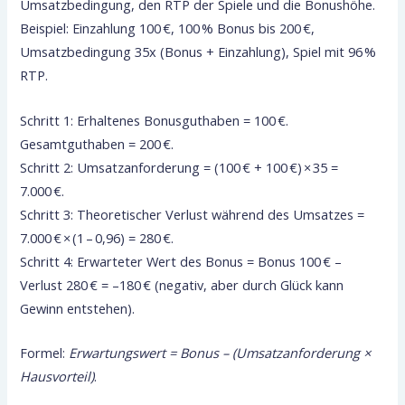
Umsatzbedingung, den RTP der Spiele und die Bonushöhe.
Beispiel: Einzahlung 100 €, 100 % Bonus bis 200 €,
Umsatzbedingung 35x (Bonus + Einzahlung), Spiel mit 96 %
RTP.
Schritt 1: Erhaltenes Bonusguthaben = 100 €.
Gesamtguthaben = 200 €.
Schritt 2: Umsatzanforderung = (100 € + 100 €) × 35 =
7.000 €.
Schritt 3: Theoretischer Verlust während des Umsatzes =
7.000 € × (1 – 0,96) = 280 €.
Schritt 4: Erwarteter Wert des Bonus = Bonus 100 € –
Verlust 280 € = –180 € (negativ, aber durch Glück kann
Gewinn entstehen).
Formel:
Erwartungswert = Bonus – (Umsatzanforderung ×
Hausvorteil)
.