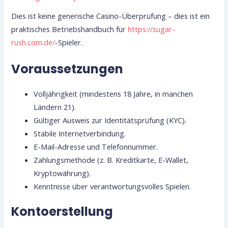
Dies ist keine generische Casino-Überprüfung – dies ist ein
praktisches Betriebshandbuch für
https://sugar-
rush.com.de/
-Spieler.
Voraussetzungen
Volljährigkeit (mindestens 18 Jahre, in manchen
Ländern 21).
Gültiger Ausweis zur Identitätsprüfung (KYC).
Stabile Internetverbindung.
E-Mail-Adresse und Telefonnummer.
Zahlungsmethode (z. B. Kreditkarte, E-Wallet,
Kryptowährung).
Kenntnisse über verantwortungsvolles Spielen.
Kontoerstellung