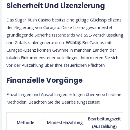
Sicherheit Und Lizenzierung
Das Sugar Rush Casino besitzt eine gültige Glücksspiellizenz
der Regierung von Curaçao. Diese Lizenz gewährleistet
grundlegende Sicherheitsstandards wie SSL-Verschlüsselung
und Zufallszahlengeneratoren.
Wichtig:
Bei Casinos mit
Curaçao-Lizenz können Gewinne in manchen Ländern der
lokalen Einkommensteuer unterliegen. Informieren Sie sich
vor der Auszahlung über Ihre steuerlichen Pflichten.
Finanzielle Vorgänge
Einzahlungen und Auszahlungen erfolgen über verschiedene
Methoden. Beachten Sie die Bearbeitungszeiten:
Bearbeitungszeit
Methode
Mindesteinzahlung
(Auszahlung)