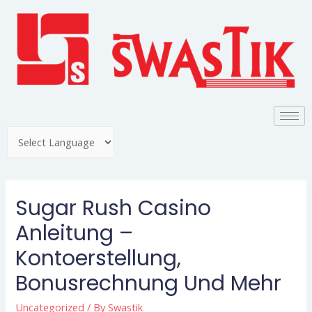
Sugar Rush Casino
Anleitung –
Kontoerstellung,
Bonusrechnung Und Mehr
Uncategorized
/ By
Swastik