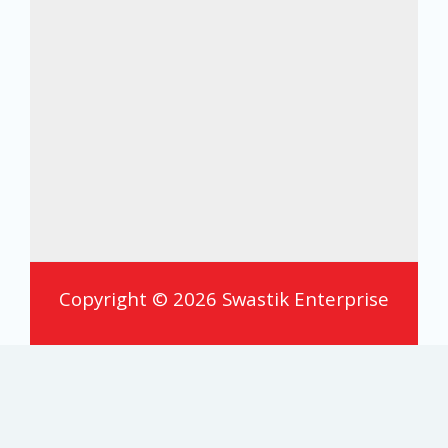
Copyright © 2026 Swastik Enterprise