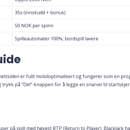
35x (innskudd + bonus)
50 NOK per spinn
Spilleautomater 100%, bordspill lavere
uide
 nettsiden er fullt mobiloptimalisert og fungerer som en pr
g trykk på “Del”-knappen for å legge en snarvei til startskj
ser på spill med høyest RTP (Return to Player). Blackjack 