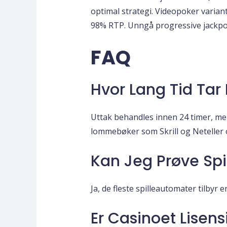
optimal strategi. Videopoker varian
98% RTP. Unngå progressive jackpo
FAQ
Hvor Lang Tid Tar
Uttak behandles innen 24 timer, me
lommebøker som Skrill og Neteller o
Kan Jeg Prøve Spil
Ja, de fleste spilleautomater tilbyr
Er Casinoet Lisens