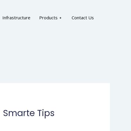
Infrastructure
Products
Contact Us
g Smarte Tips