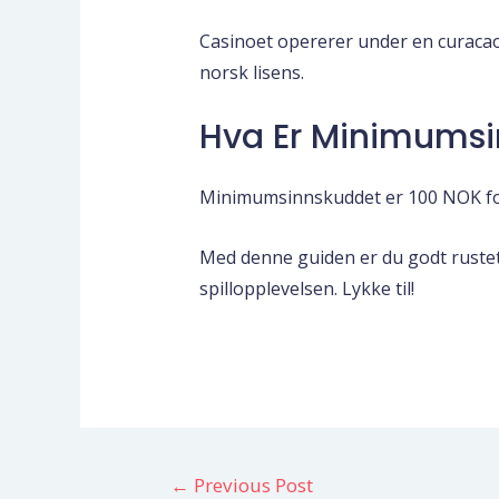
Casinoet opererer under en curacaol
norsk lisens.
Hva Er Minimums
Minimumsinnskuddet er 100 NOK for
Med denne guiden er du godt rustet t
spillopplevelsen. Lykke til!
←
Previous Post