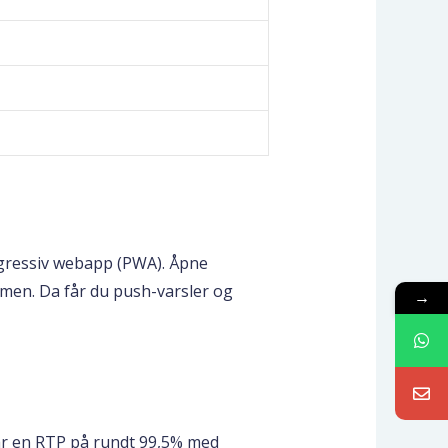
ogressiv webapp (PWA). Åpne
ermen. Da får du push-varsler og
→
har en RTP på rundt 99,5% med