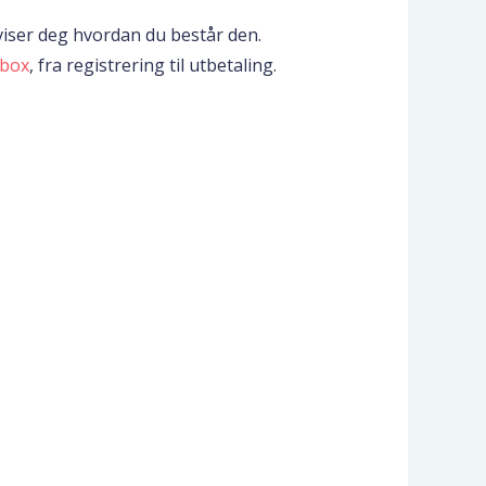
 viser deg hvordan du består den.
tbox
, fra registrering til utbetaling.