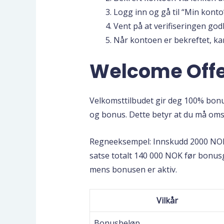
Logg inn og gå til “Min konto
Vent på at verifiseringen god
Når kontoen er bekreftet, ka
Welcome Offe
Velkomsttilbudet gir deg 100% bon
og bonus. Dette betyr at du må omset
Regneeksempel: Innskudd 2000 NOK
satse totalt 140 000 NOK før bonus
mens bonusen er aktiv.
Vilkår
Bonusbeløp