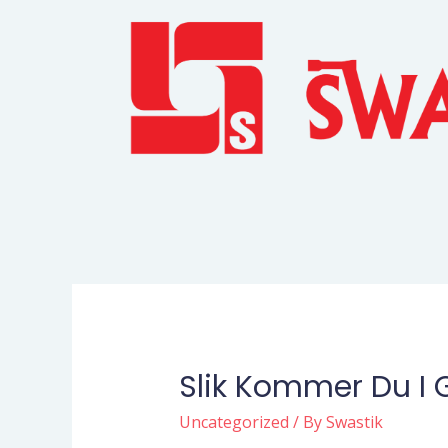
Slik Kommer Du I 
Uncategorized
/ By
Swastik