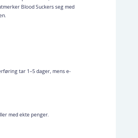
r utmerker Blood Suckers seg med
en.
rføring tar 1–5 dager, mens e-
iller med ekte penger.