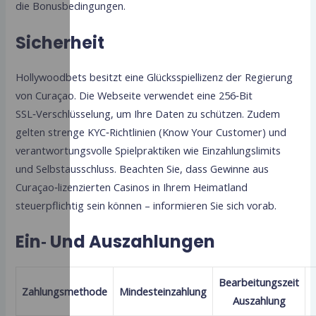
die Bonusbedingungen.
Sicherheit
Hollywoodbets besitzt eine Glücksspiellizenz der Regierung
von Curaçao. Die Webseite verwendet eine 256‑Bit
SSL‑Verschlüsselung, um Ihre Daten zu schützen. Zudem
gelten strenge KYC‑Richtlinien (Know Your Customer) und
verantwortungsvolle Spielpraktiken wie Einzahlungslimits
und Selbstausschluss. Beachten Sie, dass Gewinne aus
Curaçao‑lizenzierten Casinos in Ihrem Heimatland
steuerpflichtig sein können – informieren Sie sich vorab.
Ein‑ Und Auszahlungen
Bearbeitungszeit
Zahlungsmethode
Mindesteinzahlung
Auszahlung