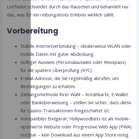
Leitfaden schneidet durch das Rauschen und behandelt nur
das, was für ein reibungsloses Erlebnis wirklich zählt.
Vorbereitung
Stabile Internetverbindung – idealerweise WLAN oder
mobile Daten mit guter Abdeckung.
Gültiger Ausweis (Personalausweis oder Reisepass)
für die spätere Überprüfung (KYC).
E-Mail-Adresse, die Sie regelmäßig abrufen, um
Bestätigungen zu erhalten.
Zahlungsmethode Ihrer Wahl – Kreditkarte, E‑Wallet
oder Banküberweisung – stellen Sie sicher, dass diese
für Casino-Transaktionen freigeschaltet ist.
Kompatibles Endgerät: Hollywoodbets ist als mobile-
optimierte Website oder Progressive Web App (PWA)
nutzbar – kein Download aus einem App Store nötig.