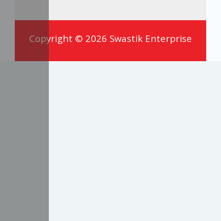
Copyright © 2026 Swastik Enterprise