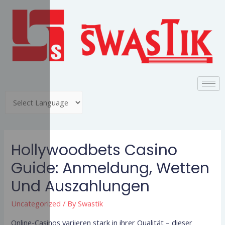
Hollywoodbets Casino
Guide: Anmeldung, Wetten
Und Auszahlungen
Uncategorized
/ By
Swastik
Online-Casinos variieren stark in ihrer Qualität – dieser