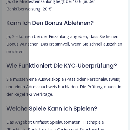
Ja, die Mindesteinzahlung liegt bei 10 € (außer
Banküberweisung: 20 €).
Kann Ich Den Bonus Ablehnen?
Ja, Sie können bei der Einzahlung angeben, dass Sie keinen
Bonus wünschen. Das ist sinnvoll, wenn Sie schnell auszahlen
möchten.
Wie Funktioniert Die KYC‑Überprüfung?
Sie müssen eine Ausweiskopie (Pass oder Personalausweis)
und einen Adressnachweis hochladen. Die Prüfung dauert in
der Regel 1‑2 Werktage.
Welche Spiele Kann Ich Spielen?
Das Angebot umfasst Spielautomaten, Tischspiele
(Blackjack, Roulette), Live‑Casino und Sportwetten.