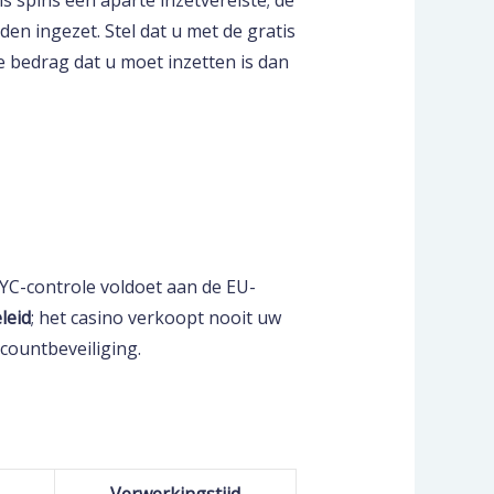
spins een aparte inzetvereiste; de
n ingezet. Stel dat u met de gratis
e bedrag dat u moet inzetten is dan
YC-controle voldoet aan de EU-
leid
; het casino verkoopt nooit uw
countbeveiliging.