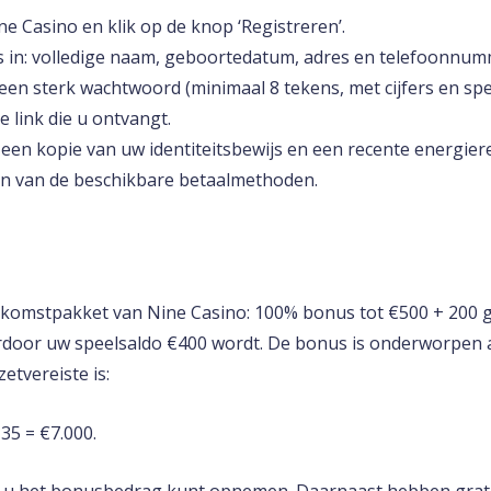
 Casino en klik op de knop ‘Registreren’.
s in: volledige naam, geboortedatum, adres en telefoonnum
en sterk wachtwoord (minimaal 8 tekens, met cijfers en spec
e link die u ontvangt.
 een kopie van uw identiteitsbewijs en een recente energier
en van de beschikbare betaalmethoden.
lkomstpakket van Nine Casino: 100% bonus tot €500 + 200 gra
door uw speelsaldo €400 wordt. De bonus is onderworpen a
etvereiste is:
35 = €7.000.