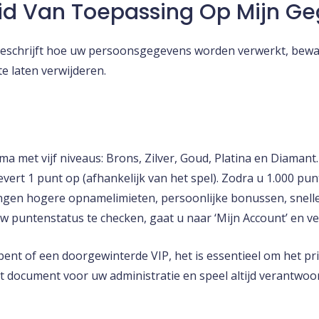
eid Van Toepassing Op Mijn G
beschrijft hoe uw persoonsgegevens worden verwerkt, bewaa
e laten verwijderen.
 met vijf niveaus: Brons, Zilver, Goud, Platina en Diamant.
evert 1 punt op (afhankelijk van het spel). Zodra u 1.000 pu
ngen hogere opnamelimieten, persoonlijke bonussen, snelle
puntenstatus te checken, gaat u naar ‘Mijn Account’ en verv
 bent of een doorgewinterde VIP, het is essentieel om het pr
t document voor uw administratie en speel altijd verantwoo