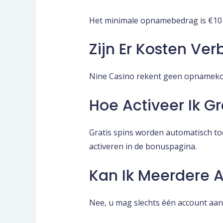
Het minimale opnamebedrag is €10 v
Zijn Er Kosten V
Nine Casino rekent geen opnameko
Hoe Activeer Ik Gr
Gratis spins worden automatisch t
activeren in de bonuspagina.
Kan Ik Meerdere 
Nee, u mag slechts één account aan