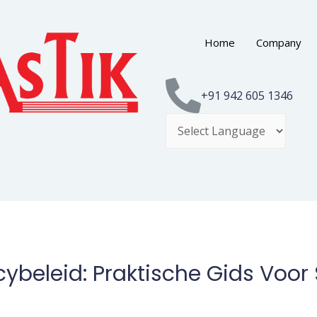
Home
Company
+91 942 605 1346
ybeleid: Praktische Gids Voor 