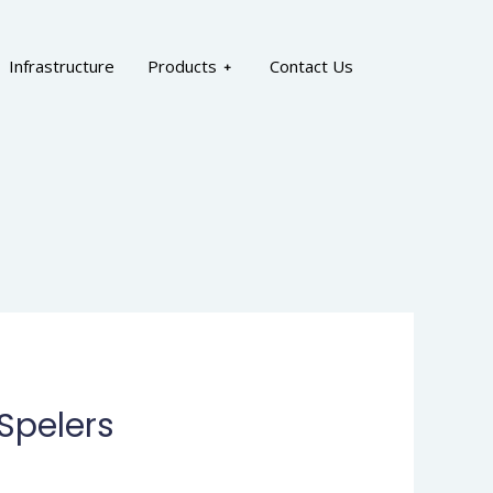
Infrastructure
Products
Contact Us
Spelers