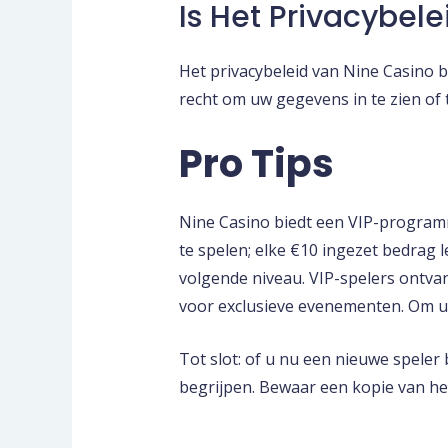
Is Het Privacybel
Het privacybeleid van Nine Casino 
recht om uw gegevens in te zien of t
Pro Tips
Nine Casino biedt een VIP-programma
te spelen; elke €10 ingezet bedrag l
volgende niveau. VIP-spelers ontva
voor exclusieve evenementen. Om uw 
Tot slot: of u nu een nieuwe speler
begrijpen. Bewaar een kopie van he