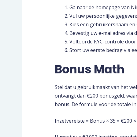
Ga naar de homepage van Nine
Vul uw persoonlijke gegeven
Kies een gebruikersnaam en e
Bevestig uw e-mailadres via d
Voltooi de KYC-controle door
Stort uw eerste bedrag via e
Bonus Math
Stel dat u gebruikmaakt van het we
ontvangt dan €200 bonusgeld, waar
bonus. De formule voor de totale inz
Inzetvereiste = Bonus × 35 = €200 × 