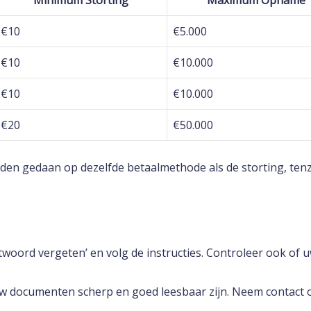
Minimum Storting
Maximum Opname
€10
€5.000
€10
€10.000
€10
€10.000
€20
€50.000
en gedaan op dezelfde betaalmethode als de storting, tenz
twoord vergeten’ en volg de instructies. Controleer ook of 
w documenten scherp en goed leesbaar zijn. Neem contact o