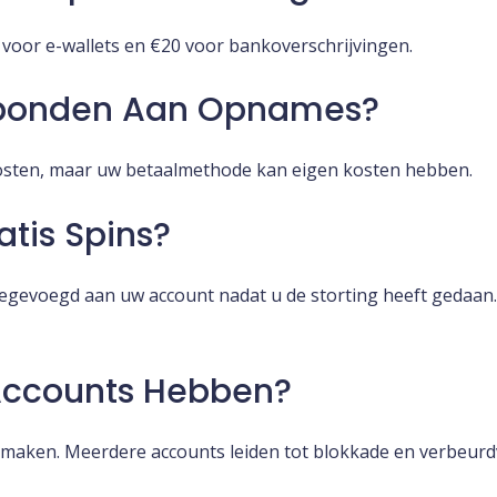
oor e-wallets en €20 voor bankoverschrijvingen.
erbonden Aan Opnames?
sten, maar uw betaalmethode kan eigen kosten hebben.
atis Spins?
oegevoegd aan uw account nadat u de storting heeft gedaa
Accounts Hebben?
maken. Meerdere accounts leiden tot blokkade en verbeurdv