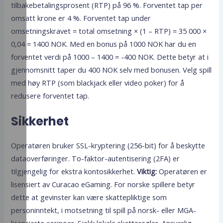
tilbakebetalingsprosent (RTP) på 96 %. Forventet tap per
omsatt krone er 4 %. Forventet tap under
omsetningskravet = total omsetning × (1 – RTP) = 35 000 ×
0,04 = 1400 NOK. Med en bonus på 1000 NOK har du en
forventet verdi på 1000 – 1400 = -400 NOK. Dette betyr at i
gjennomsnitt taper du 400 NOK selv med bonusen. Velg spill
med høy RTP (som blackjack eller video poker) for å
redusere forventet tap.
Sikkerhet
Operatøren bruker SSL-kryptering (256-bit) for å beskytte
dataoverføringer. To-faktor-autentisering (2FA) er
tilgjengelig for ekstra kontosikkerhet.
Viktig:
Operatøren er
lisensiert av Curacao eGaming. For norske spillere betyr
dette at gevinster kan være skattepliktige som
personinntekt, i motsetning til spill på norsk- eller MGA-