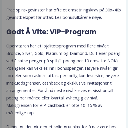
Free spins-gevinster har ofte et omsetningskrav på 30x–40x
gevinstbeløpet før uttak. Les bonusvilkårene nøye.
Godt Å Vite: VIP-Program
Operatøren har et lojalitetsprogram med flere nivåer:
Bronze, Silver, Gold, Platinum og Diamond. Du tjener poeng
ved å satse penger på spill (1 poeng per 10 omsatte NOK).
Poengene kan veksles inn i bonuspenger. Høyere nivåer gir
fordeler som raskere uttak, personlig kundeservice, høyere
innskuddsgrenser, cashback og eksklusive invitasjoner til
arrangementer. For å nå neste nivå kreves et visst antall
poeng per måned eller kvartal, avhengig av nivå.
Maksgrensen for VIP-cashback er ofte 10–15 % av
månedlige tap.
Denne guiden gir deg et solid grunnlag for å navigere hos