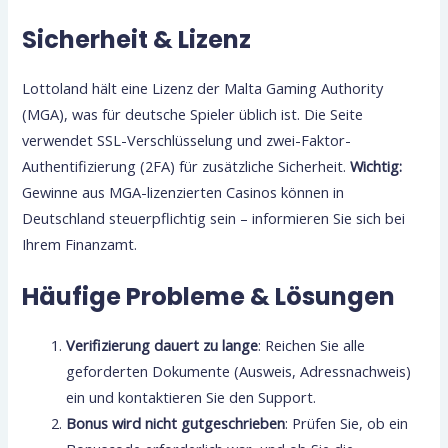
Sicherheit & Lizenz
Lottoland hält eine Lizenz der Malta Gaming Authority
(MGA), was für deutsche Spieler üblich ist. Die Seite
verwendet SSL-Verschlüsselung und zwei-Faktor-
Authentifizierung (2FA) für zusätzliche Sicherheit.
Wichtig:
Gewinne aus MGA-lizenzierten Casinos können in
Deutschland steuerpflichtig sein – informieren Sie sich bei
Ihrem Finanzamt.
Häufige Probleme & Lösungen
Verifizierung dauert zu lange
: Reichen Sie alle
geforderten Dokumente (Ausweis, Adressnachweis)
ein und kontaktieren Sie den Support.
Bonus wird nicht gutgeschrieben
: Prüfen Sie, ob ein