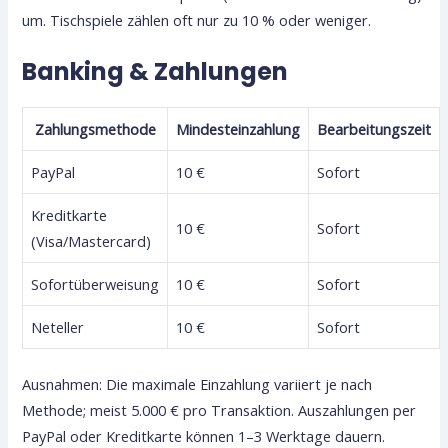
um. Tischspiele zählen oft nur zu 10 % oder weniger.
Banking & Zahlungen
Zahlungsmethode
Mindesteinzahlung
Bearbeitungszeit
PayPal
10 €
Sofort
Kreditkarte
10 €
Sofort
(Visa/Mastercard)
Sofortüberweisung
10 €
Sofort
Neteller
10 €
Sofort
Ausnahmen: Die maximale Einzahlung variiert je nach
Methode; meist 5.000 € pro Transaktion. Auszahlungen per
PayPal oder Kreditkarte können 1–3 Werktage dauern.