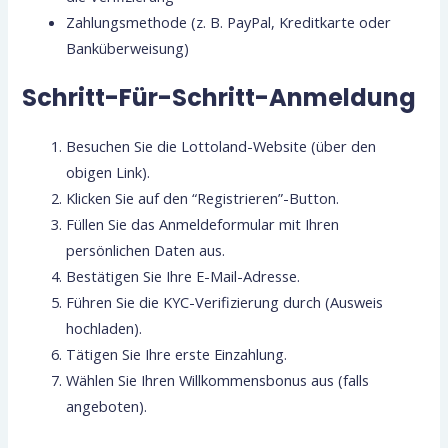
Zahlungsmethode (z. B. PayPal, Kreditkarte oder
Banküberweisung)
Schritt-Für-Schritt-Anmeldung
Besuchen Sie die Lottoland-Website (über den
obigen Link).
Klicken Sie auf den “Registrieren”-Button.
Füllen Sie das Anmeldeformular mit Ihren
persönlichen Daten aus.
Bestätigen Sie Ihre E-Mail-Adresse.
Führen Sie die KYC-Verifizierung durch (Ausweis
hochladen).
Tätigen Sie Ihre erste Einzahlung.
Wählen Sie Ihren Willkommensbonus aus (falls
angeboten).