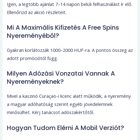
Igen, a legtöbb ajánlat 7–14 napon belüli felhasználást ír elő.
Ellenőrizd az akció részleteit.
Mi A Maximális Kifizetés A Free Spins
Nyereményéből?
Gyakran korlátozzák 1000–2000 HUF-ra. A pontos összeg az
adott promóciótól függ.
Milyen Adózási Vonzatai Vannak A
Nyereményeknek?
Mivel a kaszinó Curaçao-i licenc alatt működik, a nyeremény
a magyar adóhatóság szerint egyéb jövedelemnek
minősülhet. Kérj tanácsot adószakértőtől.
Hogyan Tudom Elérni A Mobil Verziót?