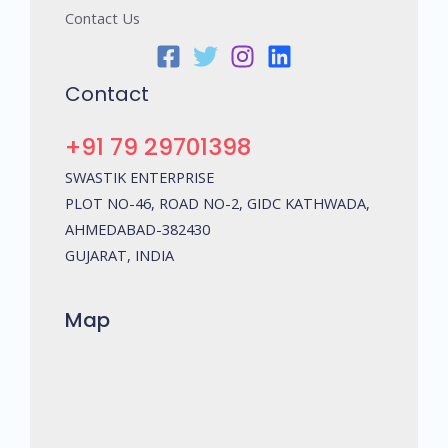
Contact Us
Contact
+91 79 29701398
SWASTIK ENTERPRISE
PLOT NO-46, ROAD NO-2, GIDC KATHWADA,
AHMEDABAD-382430
GUJARAT, INDIA
Map