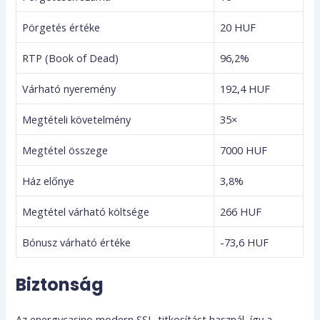
Pörgetés értéke
20 HUF
RTP (Book of Dead)
96,2%
Várható nyeremény
192,4 HUF
Megtételi követelmény
35×
Megtétel összege
7000 HUF
Ház előnye
3,8%
Megtétel várható költsége
266 HUF
Bónusz várható értéke
-73,6 HUF
Biztonság
Az energycasino modern SSL-titkosítást használ, így a