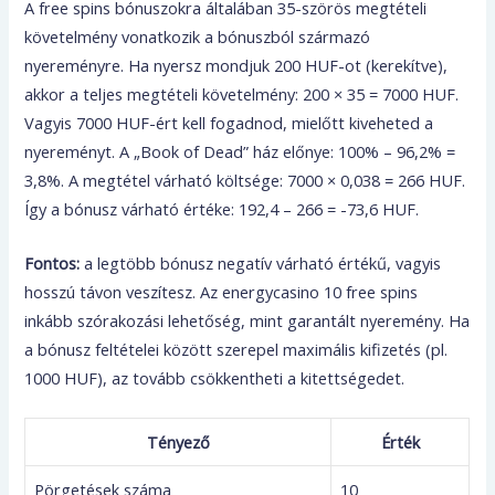
A free spins bónuszokra általában 35-szörös megtételi
követelmény vonatkozik a bónuszból származó
nyereményre. Ha nyersz mondjuk 200 HUF-ot (kerekítve),
akkor a teljes megtételi követelmény: 200 × 35 = 7000 HUF.
Vagyis 7000 HUF-ért kell fogadnod, mielőtt kiveheted a
nyereményt. A „Book of Dead” ház előnye: 100% – 96,2% =
3,8%. A megtétel várható költsége: 7000 × 0,038 = 266 HUF.
Így a bónusz várható értéke: 192,4 – 266 = -73,6 HUF.
Fontos:
a legtöbb bónusz negatív várható értékű, vagyis
hosszú távon veszítesz. Az energycasino 10 free spins
inkább szórakozási lehetőség, mint garantált nyeremény. Ha
a bónusz feltételei között szerepel maximális kifizetés (pl.
1000 HUF), az tovább csökkentheti a kitettségedet.
Tényező
Érték
Pörgetések száma
10