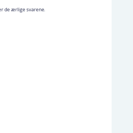
er de ærlige svarene.