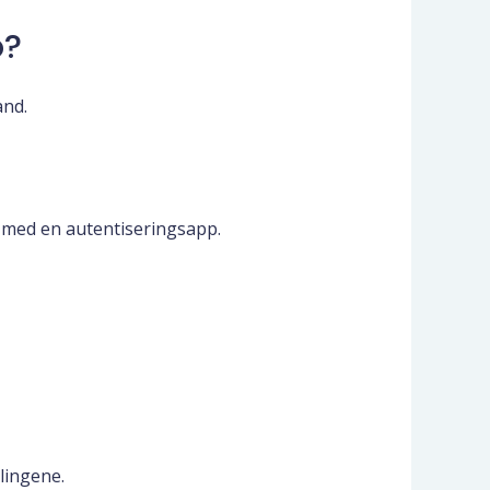
o?
and.
n med en autentiseringsapp.
lingene.