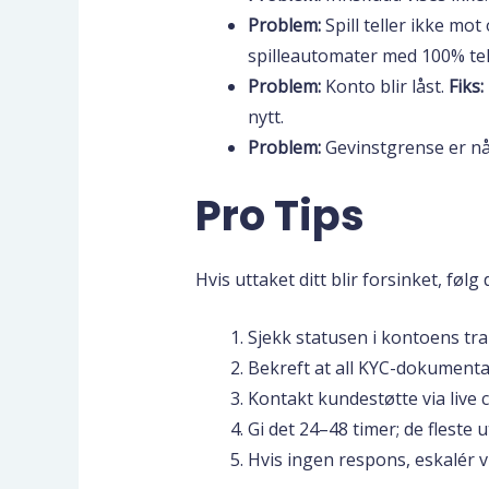
Problem:
Spill teller ikke mo
spilleautomater med 100% tel
Problem:
Konto blir låst.
Fiks:
nytt.
Problem:
Gevinstgrense er n
Pro Tips
Hvis uttaket ditt blir forsinket, følg
Sjekk statusen i kontoens tra
Bekreft at all KYC-dokumenta
Kontakt kundestøtte via live 
Gi det 24–48 timer; de fleste
Hvis ingen respons, eskalér 