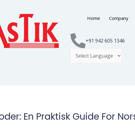
Home
Company
+91 942 605 1346
er: En Praktisk Guide For Nors