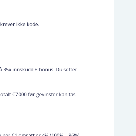
krever ikke kode.
å 35x innskudd + bonus. Du setter
otalt €7 000 før gevinster kan tas
.
ap per €1 omsatt er 4% (100% – 96%).