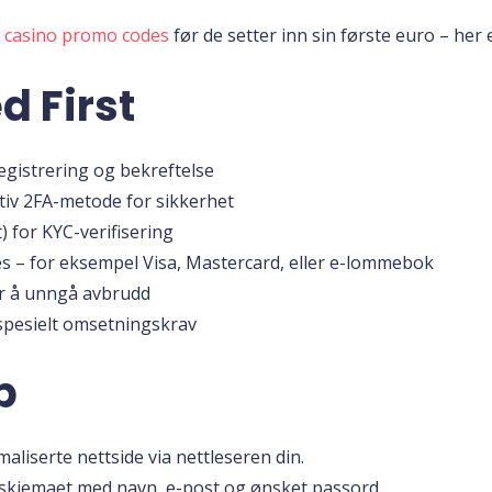
 casino promo codes
før de setter inn sin første euro – her 
 First
egistrering og bekreftelse
tiv 2FA-metode for sikkerhet
t) for KYC-verifisering
es – for eksempel Visa, Mastercard, eller e-lommebok
or å unngå avbrudd
, spesielt omsetningskrav
p
maliserte nettside via nettleseren din.
ut skjemaet med navn, e-post og ønsket passord.