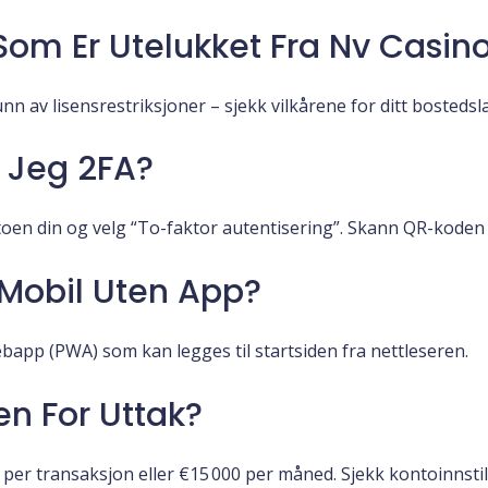
Som Er Utelukket Fra Nv Casin
nn av lisensrestriksjoner – sjekk vilkårene for ditt bostedsl
 Jeg 2FA?
ontoen din og velg “To-faktor autentisering”. Skann QR-kode
 Mobil Uten App?
ebapp (PWA) som kan legges til startsiden fra nettleseren.
n For Uttak?
per transaksjon eller €15 000 per måned. Sjekk kontoinnstil