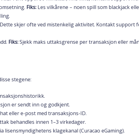
t omsetning.
Fiks:
Les vilkårene – noen spill som blackjack eller
ling.
Dette skjer ofte ved mistenkelig aktivitet. Kontakt support fo
ådd.
Fiks:
Sjekk maks uttaksgrense per transaksjon eller mån
 disse stegene:
nsaksjonshistorikk.
sjon er sendt inn og godkjent.
chat eller e-post med transaksjons-ID.
 uttak behandles innen 1–3 virkedager.
via lisensmyndighetens klagekanal (Curacao eGaming).