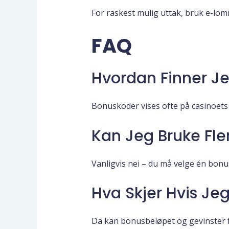
For raskest mulig uttak, bruk e-lomm
FAQ
Hvordan Finner J
Bonuskoder vises ofte på casinoets k
Kan Jeg Bruke Fl
Vanligvis nei – du må velge én bonu
Hva Skjer Hvis Je
Da kan bonusbeløpet og gevinster fr