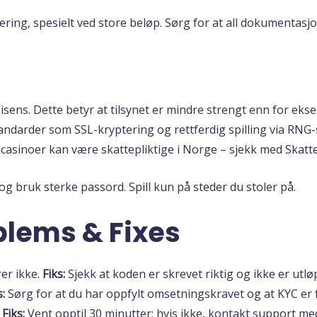
ering, spesielt ved store beløp. Sørg for at all dokumentasj
isens. Dette betyr at tilsynet er mindre strengt enn for ek
andarder som SSL-kryptering og rettferdig spilling via RNG
e casinoer kan være skattepliktige i Norge – sjekk med Skatt
 og bruk sterke passord. Spill kun på steder du stoler på.
lems & Fixes
r ikke.
Fiks:
Sjekk at koden er skrevet riktig og ikke er utl
s:
Sørg for at du har oppfylt omsetningskravet og at KYC er f
.
Fiks:
Vent opptil 30 minutter; hvis ikke, kontakt support me