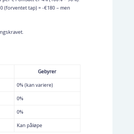
0 (forventet tap) = -€180 – men
ingskravet.
Gebyrer
0% (kan variere)
0%
0%
Kan påløpe