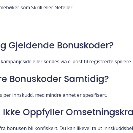
ebøker som Skrill eller Neteller.
eg Gjeldende Bonuskoder?
ampanjeside eller sendes via e-post til registrerte spillere.
ere Bonuskoder Samtidig?
s per innskudd, med mindre annet er spesifisert.
g Ikke Oppfyller Omsetningskr
a bonusen bli konfiskert. Du kan likevel ta ut innskuddsbelø