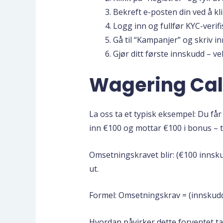
Bekreft e-posten din ved å kl
Logg inn og fullfør KYC-verifi
Gå til “Kampanjer” og skriv 
Gjør ditt første innskudd – v
Wagering Cal
La oss ta et typisk eksempel: Du f
inn €100 og mottar €100 i bonus – to
Omsetningskravet blir: (€100 innsku
ut.
Formel: Omsetningskrav = (innskudd 
Hvordan påvirker dette forventet ta