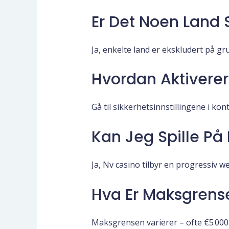
Er Det Noen Land 
Ja, enkelte land er ekskludert på gru
Hvordan Aktiverer
Gå til sikkerhetsinnstillingene i k
Kan Jeg Spille På
Ja, Nv casino tilbyr en progressiv w
Hva Er Maksgrense
Maksgrensen varierer – ofte €5 000 